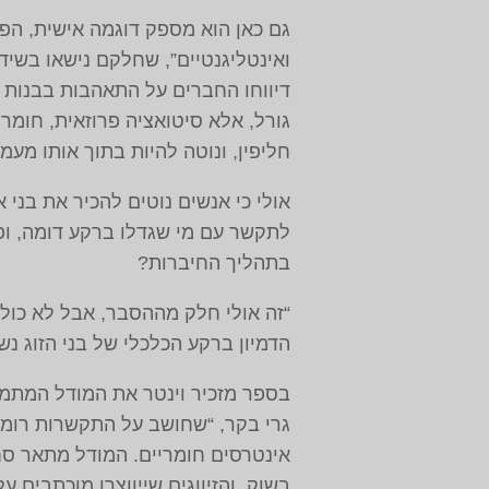
גם כאן הוא מספק דוגמה אישית, הפ
ואינטליגנטיים”, שחלקם נישאו בשיד
דיווחו החברים על התאהבות בבנות ז
גורל, אלא סיטואציה פרוזאית, חומ
חליפין, ונוטה להיות בתוך אותו מעמד
אולי כי אנשים נוטים להכיר את בני
לתקשר עם מי שגדלו ברקע דומה, ופ
בתהליך החיברות?
“זה אולי חלק מההסבר, אבל לא כולו
הדמיון ברקע הכלכלי של בני הזוג נ
בספר מזכיר וינטר את המודל המתמטי 
גרי בקר, “שחושב על התקשרות רומנ
אינטרסים חומריים. המודל מתאר סחר
בשוק, והזיווגים שייווצרו מוכתבים ע