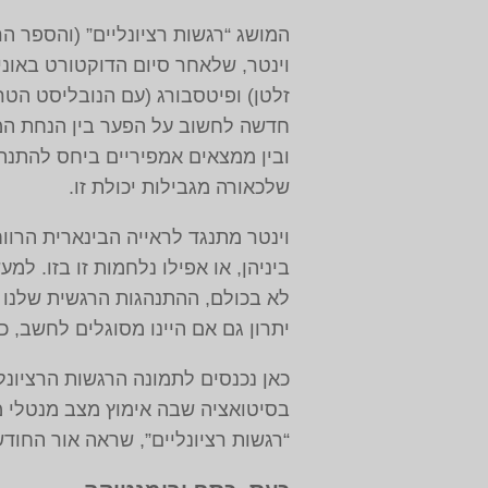
המושג “רגשות רציונליים” (והספר ה
וינטר, שלאחר סיום הדוקטורט באוני
זלטן‏) ופיטסבורג ‏(עם הנובליסט הט
חדשה לחשוב על הפער בין הנחת המו
ובין ממצאים אמפיריים ביחס להתנהג
שלכאורה מגבילות יכולת זו.
וינטר מתנגד לראייה הבינארית הרו
ביניהן, או אפילו נלחמות זו בזו. למ
לא בכולם, ההתנהגות הרגשית שלנו 
יתרון גם אם היינו מסוגלים לחשב, כ
כאן נכנסים לתמונה הרגשות הרציונל
בסיטואציה שבה אימוץ מצב מנטלי מסו
“רגשות רציונליים”, שראה אור החודש