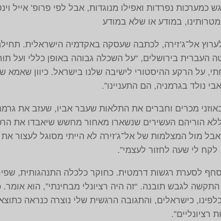
גש כמערכות נפרדות ואפילו מנוגדות, אבל לפי פרופ’ אייל וינ
 מטרותינו, במודע או שלא במודע
ר לערוץ אל־ג’זירה, לכתבה שעסקה באקדמיה הישראלית. תחי
טה העברית בירושלים, “על השכלה גבוהה באופן כללי ועל ת
י, על הרקע ההיסטורי לישיבה שלנו בישראל. כיוון שאמא של
י נולד בגרמניה, הם התעניינו”.
 ללא הוריהם העשירים שנשארו מאחור מחשש שיאבדו את הרכ
“אבל מול המצלמות של אל־ג’זירה לא הייתי מסוגל לעצור את 
לקח לי שעה לחזור לעצמי”.
נסחף לסערת רגשות דרמטית. כחוקר כלכלה התנהגותית, שפי
תקשה לגבש תובנה. “זה היה רציונלי מבחינתי”, הוא אומר. 
פינו, כישראלים, והתגובה הרגשית שלי נוצרה כנראה כתוצא
רציונליים”.