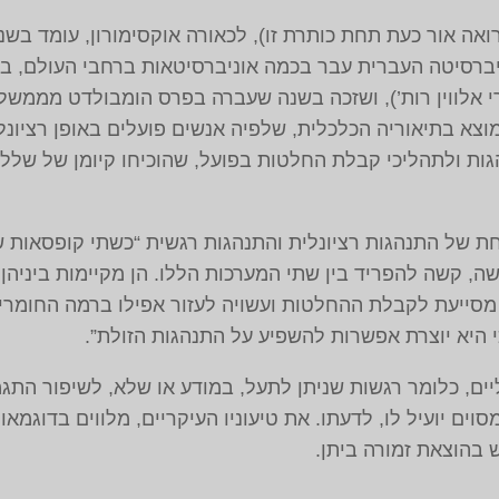
רואה אור כעת תחת כותרת זו), לכאורה אוקסימורון, עומד בש
ברסיטה העברית עבר בכמה אוניברסיטאות ברחבי העולם, בהן 
רי אלווין רות’‏), ושזכה בשנה שעברה בפרס הומבולדט מממשל
צא בתיאוריה הכלכלית, שלפיה אנשים פועלים באופן רציונל
ות ולתהליכי קבלת החלטות בפועל, שהוכיחו קיומן של שלל הט
וחת של התנהגות רציונלית והתנהגות רגשית “כשתי קופסאות 
עשה, קשה להפריד בין שתי המערכות הללו. הן מקיימות ביניהן
מסייעת לקבלת ההחלטות ועשויה לעזור אפילו ברמה החומרית
י היא יוצרת אפשרות להשפיע על התנהגות הזולת”.
יים, כלומר רגשות שניתן לתעל, במודע או שלא, לשיפור התג
ים יועיל לו, לדעתו. את טיעוניו העיקריים, מלווים בדוגמאו
 בהוצאת זמורה ביתן.