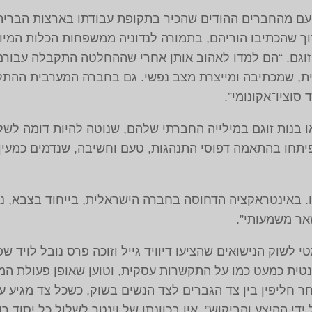
עם מהחברים ההודים שהכיר בתקופת עבודתו בארצות הברית, 
וך שהכתיבו הוריהם, בתמורה לנדוניה ממשפחות הכלות המיו
וגם. “הם למדו לאהוב אותן אחרי שההחלטה התקבלה עבורם”, 
רית, שמכתיבה ומייצרת מצב נפשי. גם בחברה המערבית ההתק
 סוציו־אקונומי”.
 או בנות זוגם במילייה החברתי שלהם, שנוטה להיות דומה ל
יתחו בהתאמה דפוסי התנהגות, טעם וחשיבה, שנדמים כמעין
. באינטראקציה הדחוסה בחברה הישראלית, בייחוד בצבא, נוצ
שאר משמעותי”.
לשוק הנישואים שהציעו דיוויד גייל וזוכה פרס נובל לויד ש
טית כמעט כמו על התקשרות עסקית, וטוען שאופן פעולת המ
 חליפין בין צד הגברים לצד הנשים בשוק, כשכל צד מגיע ע
ל ידי ההיצע והביקוש”. אין בכוונתו של וינטר לשלול כל יסוד 