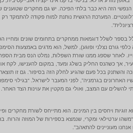
 באופן מודע או לא. בניסוי בדקנו אינדיקציה אובייקטיבית,
הנפשי הזה היא כבר בלתי הפיכה. יש גם מחקרים שטוענים
־רלוונטיים. המערכת הרגשית נותנת למוח פקודה להתמקד רק 
ציונלית”.
לל בספר לשלל דוגמאות ממחקרים בתחומים שונים ומחייו הפר
לפי גורם נצלני ופוגע‏), למשל, הוא מדגים באמצעות הסימפת
ייו. לאחר שספג ממנו שורת השפלות, נמלט הנס מבית הספר
עיר, אך כשהנס החליק בשלג ומעד, במקום להענישו, לקח א
ה והשתנק בכל פעם שהגיע לחלק הזה בסיפור. גם זו תוצאה ש
 האחרונים בגרמניה”, לפני המעבר לישראל. “בגילוי סימפתיה
י להשלים עם המצב, ואולי גם מקטין את עוינות הצד האחר. ז
זוגיות ויחסים בין המינים. הוא מתייחס לשורת מחקרים ופית
שהו ערטילאי ומקרי, שנמצא בספירות של המוזה והרוח. בהר
אנחנו מעוניינים להתאהב”.