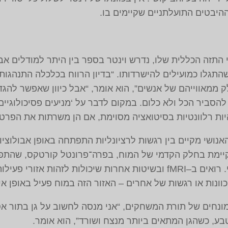
יבטים התועלתניים שקיימים בו.
 התזה הכללית שלו, נדרש וינטר בספר בין היתר למודלים אבו
 שהתגלו כמועילים להישרדותו. “בדיון הרווח בכלכלה התנהגו
ק ממאווייהם של אנשים”, הוא אומר, “אבל כיוון שאפשר להגד
הסביר הכל ולא כלום. במקום לדבר על ‘מניעים פסיכולוגיי
יות רלוונטיות בסיטואציה מסוימת, אם הן משרתות את הפרט
נושי מקיים בין רגשות לרציונליות התפתחה באופן אבולוציונ
יימת בחלק הקדמי של המוח, בפרה־פרונטל קורטקס, שהת
באבולוציה והיא ייחודית למין האנושי. רואים ב–fMRI ובשיטות אחרות שיכ
ונות או רגשות של אחרים – האזור הזה במוח פעיל באופן אינ
מונחים של תורת המשחקים, “אני מנסה לחשוב על גן בתור
טבע, כשהגן המתאים ביותר מנצח ושורד”, הוא אומר.