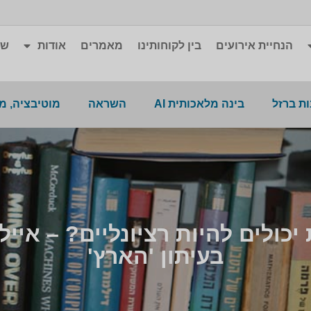
הנחיית אירועים
בין לקוחותינו
מאמרים
אודות
שא
ת ברזל
בינה מלאכותית AI
השראה
מוטיבציה, מ
כולים להיות רציונליים? – אייל
בעיתון 'הארץ'