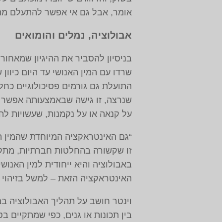
אומר, אבל גם אי אפשר להתעלם מהה
אבולוציה, נמלים והומואים
בניסיון להסביר את ההיגיון שמאחורי
שרדו עם המין האנושי עד היום כיוון
התועלת גם גורמים פסיכולוגיים כחל
שנרצה, זו גישה שבאמצעותה אפשר ל
על קנאה או על נקמנות, שעשויות לה
“גם האינטראקציה המיוחדת שהמין הא
זו שקשורה בהחלטות חברתיות, מתק
האינטראקציה הזאת – למשל בזיהוי כו
וינטר חושב על תהליך האבולוציה ב
בין תכונות או גנים, כפי שמתקיים ב