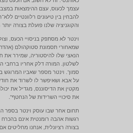
כאותנטי. זה לא חשוב אם הכעס נוצר
עצמך לכעוס, עצם ההימצאות במצב 
להבחין בין טיעונים רלוונטיים ללא
והקוגניציה שלנו פועלת בצורה יותר ר
וינטר לא מסתפק בניסויי הכעס, וצו
שמאחורי תסמונת סטוקהולם ‏(אהדה כ
הנאצי שלו להיסטוריה, שמירר את ח
לשלטון. המורה דלק אחריו ברחבי ה
סמוך. וינטר מספר שאביו המרוגש בכ
על אבא ושאיפשר לו לשרוד את חודשיו
מקטין את הדיסוננס, מגדיל את יכולת
את סיכויי השרידות של הנחטף”.
תחום אחר שבו עוסק וינטר בספר הוא 
רגשות אהבה רומנטית אינם בהכרח “מ
בצורה רציונלית, אנחנו מחליטים אם 