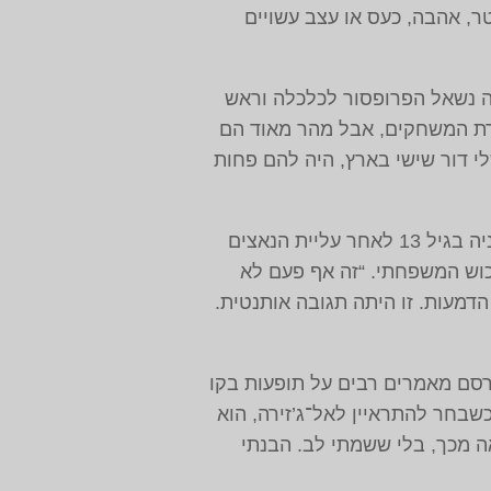
טר, אהבה, כעס או עצב עשויים
לה נשאל הפרופסור לכלכלה וראש
ורת המשחקים, אבל מהר מאוד הם
י דור שישי בארץ, היה להם פחות
וינטר כבר גולל פעמים רבות בעבר באוזני מכרים וחברים את התלאות שעבר אביו, שעזב את גרמניה בגיל 13 לאחר עליית הנאצים
וש המשפחתי. “זה אף פעם לא
הדמעות. זו היתה תגובה אותנטית.
רסם מאמרים רבים על תופעות בקו
כשבחר להתראיין לאל־ג’זירה, הוא
ה מכך, בלי ששמתי לב. הבנתי