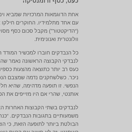
כעס, כסף ורומנטיקה
אחת הדוגמאות המרכזיות שמביא וינ
עם אחד מתלמידיו. החוקרים חילקו 
‏(“הדיקטטור”‏) מקבל סכום כסף מסוי
וולונטרית ואנונימית.
כל הנבדקים חוברו למכשיר המודד ה
לנבדקי הקבוצה הראשונה נאמר שהמכ
כעס רב יותר כתוצאה מהצעות כספיות
ניכר. כשלשחקנים נדמה שמצבם הנפש
הנפשי. זו תופעה מדהימה, שהיא חלק
אותנטי, שהרי אם היו מזייפים את הכ
לנבדקים בשתי הקבוצות האחרות הציע
משמעותיים בתגובות הנבדקים. “כנרא
הבולטת ביותר לתופעה הזאת, כי הוא