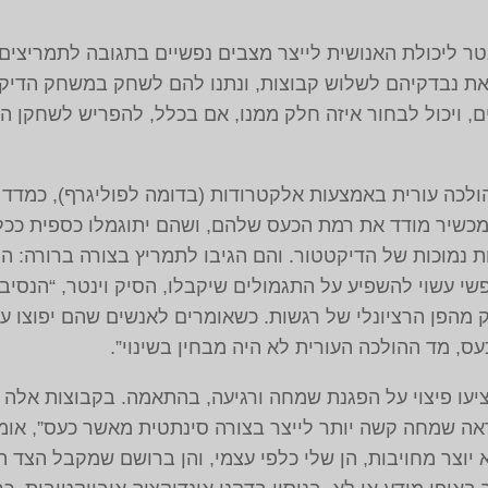
טר ליכולת האנושית לייצר מצבים נפשיים בתגובה לתמריצי
את נבדקיהם לשלוש קבוצות, ונתנו להם לשחק במשחק הדיק
ם, ויכול לבחור איזה חלק ממנו, אם בכלל, להפריש לשחקן השנ
ולכה עורית באמצעות אלקטרודות ‏(בדומה לפוליגרף‏), כמדד
שיר מודד את רמת הכעס שלהם, ושהם יתוגמלו כספית ככל ש
 נמוכות של הדיקטטור. והם הגיבו לתמריץ בצורה ברורה: המד
י עשוי להשפיע על התגמולים שיקבלו, הסיק וינטר, “הנסיב
 מהפן הרציונלי של רגשות. כשאומרים לאנשים שהם יפוצו ע
עס, מד ההולכה העורית לא היה מבחין בשינוי”.
ו פיצוי על הפגנת שמחה ורגיעה, בהתאמה. בקבוצות אלה לא 
ה שמחה קשה יותר לייצר בצורה סינתטית מאשר כעס”, אומר 
 יוצר מחויבות, הן שלי כלפי עצמי, והן ברושם שמקבל הצד