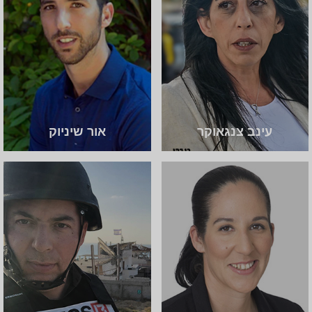
עינב צנגאוקר
אור שיניוק