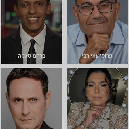
פרופ' עוזי רבי
ברהנו טגניה