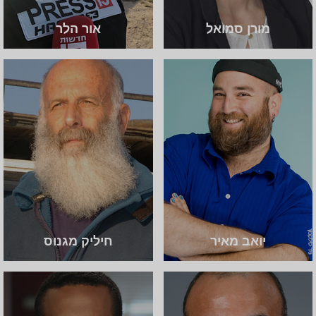
מורן סמואל
אור הלר
יואב מאיר
חיליק מגנוס