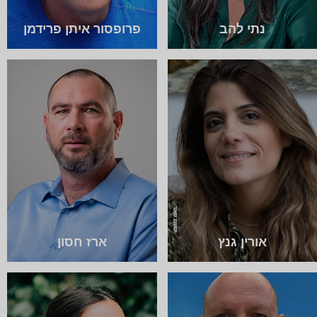
נתי להב
פרופסור איתן פרידמן
אורין גנץ
ארז חסון