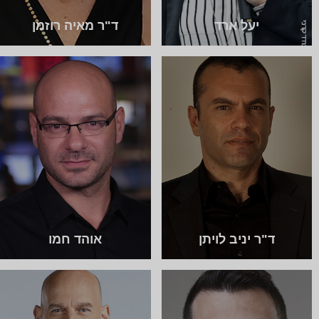
יעל ארד
ד"ר מאיה רוזמן
ד"ר יניב לויתן
אוהד חמו