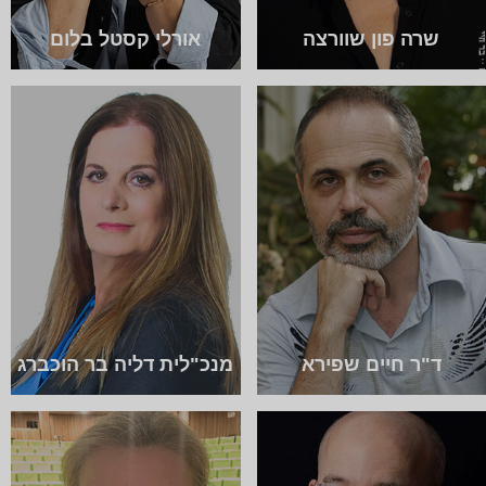
שרה פון שוורצה
אורלי קסטל בלום
ד"ר חיים שפירא
מנכ"לית דליה בר הוכברג