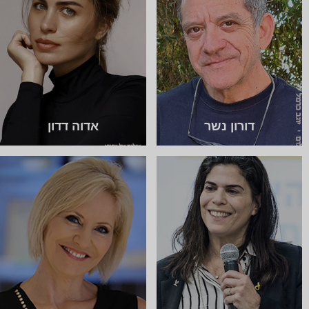
דורון נשר
אדוה דדון