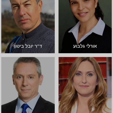
אורלי גלבוע
ד"ר יובל ביטון