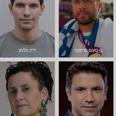
נועם גרשוני
ידין גלמן