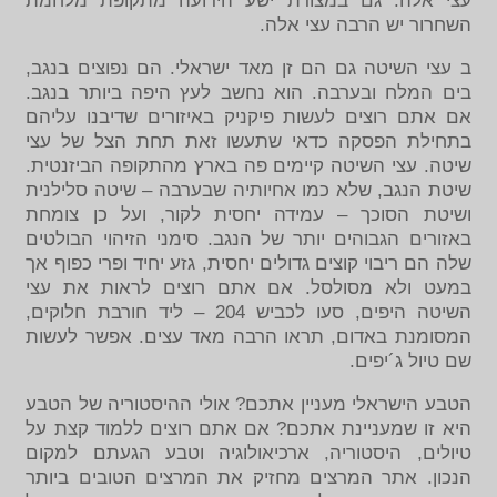
עצי אלה. גם במצודת ישע הידועה מתקופת מלחמת
השחרור יש הרבה עצי אלה.
ב עצי השיטה גם הם זן מאד ישראלי. הם נפוצים בנגב,
בים המלח ובערבה. הוא נחשב לעץ היפה ביותר בנגב.
אם אתם רוצים לעשות פיקניק באיזורים שדיבנו עליהם
בתחילת הפסקה כדאי שתעשו זאת תחת הצל של עצי
שיטה. עצי השיטה קיימים פה בארץ מהתקופה הביזנטית.
שיטת הנגב, שלא כמו אחיותיה שבערבה – שיטה סלילנית
ושיטת הסוכך – עמידה יחסית לקור, ועל כן צומחת
באזורים הגבוהים יותר של הנגב. סימני הזיהוי הבולטים
שלה הם ריבוי קוצים גדולים יחסית, גזע יחיד ופרי כפוף אך
במעט ולא מסולסל. אם אתם רוצים לראות את עצי
השיטה היפים, סעו לכביש 204 – ליד חורבת חלוקים,
המסומנת באדום, תראו הרבה מאד עצים. אפשר לעשות
שם טיול ג´יפים.
הטבע הישראלי מעניין אתכם? אולי ההיסטוריה של הטבע
היא זו שמעניינת אתכם? אם אתם רוצים ללמוד קצת על
טיולים, היסטוריה, ארכיאולוגיה וטבע הגעתם למקום
הנכון. אתר המרצים מחזיק את המרצים הטובים ביותר