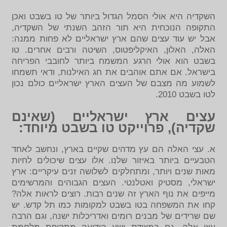
השקדיה היא אולי הסמל הגדול ביותר של טו בשבט ואכן
התקופה הנוכחית היא תור הזהב השנתי של השקדיה,
אבל יש עוד עצים שהם ארץ ישראליים לא פחות ממנה:
האלה, האלון, האיקליפטוס, השיטה ורבים אחרים. טו
בשבט הוא אולי הרגע המשמח ביותר לחובבי הפריחה
בישראל. אם אתם אוהבים את חג האילנות, ודאי תשמחו
לשמוע מה מצבם של העצים הארץ ישראליים כולם נכון
לטו בשבט 2010.
עצים ארץ ישראליים (שאינם
שקדיה), פרוייקט טו בשבט מיוחד:
א. עצי האלה הם עץ מדהים שקיים בארץ, ונחשב לאחד
הטבעיים ביותר באיזור שלנו. אלו עצים שיכולים לחיות
מאות שנים ויותר, ומתחלקים לשלושה זנים עיקריים: ארץ
ישראלי, מסטיק ואטלנטי. העצים הגבוהים והמרשימים
מייפים את נוף הארץ זה שנים רבות. רוצים לראות אלה?
קחו את המשפחה בטו בשבט למקומות כמו תל קדש. יש
שם שרידים של מבנים רומים ואדריכלות ישנה, וגם הרבה