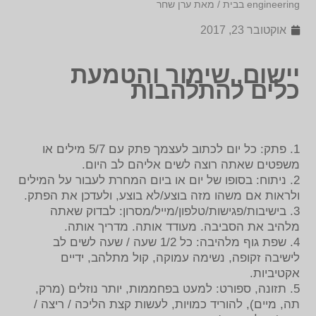
engineering בבית / מאת ערן שחר
אוקטובר 23, 2017
יישום, שימור והטמעת
כלים להתלהבות
1. פתק: כל יום לכתוב לעצמך פתק עם 5/7 מילים או
משפטים שאתה רוצה לשים אליהם לב היום.
2. ניתוח: בסופו של יום או ביום המחרת לעבור על המילים
ולראות אם משהו מזה בוצע/לא בוצע, ולעדכן את הפתק.
3. בישיבות/פגישות/טלפון/מייל/מסרון: לבדוק שאתה
מלהיב את הסביבה. מעודד אותה. מדריך אותה.
4. שפת גוף מלהיבה: כל 1/2 שעה / שעה לשים לב
לישיבה זקופה, נשימה עמוקה, קול מתלהב, ידיים
אקטיביות.
5. תזונה, ספורט: למעט בפחממות, יותר נוזלים (מרק,
תה, מיים), להוריד כמויות, לעשות קצת הליכה / ריצה /