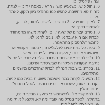
יוגה / פילטיס וכו'.
6. ניהול קושי: כשמגיע קושי / חרא / באסה / דיכי – לנתח.
לזהות סוג מחשבה. לחפש כמו מהנדס כיוון תיקון. לאתר
מקור.
7. לאורך חודש עד 3 חודשים, ליישם, לנסות, לבדוק,
להתמיד בדרך הזו
8. ניסויים קצרים של שעה / יום: לקחת משהו מהמתודה
ולבדוק אם הוא עובד או לא. נעים לך או לא.
ולהמשיך/להפסיק בהתאמה.
9. ספר: כל כמה ימים לעלעל/לדפדף בספר מקצועי או
משמעותי או רוחני, ולקחת משהו לפיתוח האישי.
10. ד"ר: לחדד את שיטת העבודה שלך בעבודה כל יום ע"י
כתיבת הנקודות העיקריות שבשיטתך ועדכונן.
11. בקרה: בישיבות הנהלה לבדוק שהדברים מיושמים
ומתקדמים.
12. תפעול: לקחת כמה משימות פשוטות בבית כמו קניות,
בקרת הוצאות, לשכוח או דברים דומים ולטפל בהם ע"י
ניתוח תהליך.
13. להתקשר אלי ולהשתמש בי כיועץ / מבקר חינם,
בתהליך. לספר במייל מה עובד ומה לא. ולשאול אותי מה
אני מציע כדי לטפל בזה.