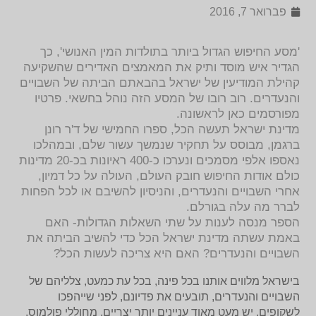
פברואר 7, 2016
'מסע החיפוש הגדול ביותר בתולדות המין האנושי', כך
הגדיר איש מוסד ותיק את המאמצים האדירים שהשקיעה
קהילת המודיעין של ישראל בהבאתם הביתה של השבויים
והנעדרים. רוב רובו של המסע הזה נוהל בחשאי. פרטיו
מפורסמים כאן לראשונה.
מדינת ישראל תעשה הכל, ספרו החמישי של ד'ר רונן
ברגמן, מבוסס על תחקיר שנמשך עשור שלם, ובמהלכו
נאספו אלפי מסמכים ונערכו כ-400 ראיונות בכ-20 מדינות
כולם אודות החיפוש חובק העולם, העולה על כל דמיון,
אחרי השבויים והנעדרים, והניסיון להשיבם או לכל הפחות
לברר מה עלה בגורלם.
הספר מנסה לענות על שתי השאלות הגדולות- האם
באמת עשתה מדינת ישראל הכל כדי להשיב הביתה את
השבויים והנעדרים? האם היא צריכה לעשות הכל?
בישראל מלווים אותנו בכל פינה, בכל עת כמעט, צלליהם של
השבויים והנעדרים, תובעים את פדיונם, לפני שייהפכו
לשקופים. יש מעט מאוד עניינים יותר יצריים, מחוללי פולמוס,