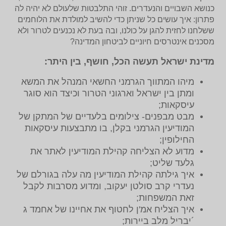
כנושא השבויים והנעדרים. זוהי התלבטות שלעולם לא יהיה לה
פתרון: איך עושים כל שניתן כדי להשיב למולדת את הלוחמים
ששלחנו לחזית להגן על כולנו, ובה בעת לא נכנעים לטרור ולא
מסכנים אינטרסים חיוניים לביטחון המדינה?
מדינת ישראל תעשה הכל, חושף, בין היתר:
מיהו המתווך הגרמני החשאי המנהל את המשא
ומתן בין ישראל וארגוני הטרור וכיצד הוא סוגר
עיסקאות;
מבט מבפנים- צילומים בלעדיים של המתקן של
המודיעין הגרמני בקלן, בו מתבצעות עיסקאות
החילופין;
מדוע לא הצליחה קהילת המודיעין לאתר את
גלעד שליט;
איך גילתה קהילת המודיעין מה עלה בגורלם של
נעדרי קרב סולטן יעקוב, ומדוע מסרבות לקבל
זאת המשפחות;
איך הצליח אמ'ן לחטוף את אחיינו של אחמד ג
´יבריל מלב ביירות;