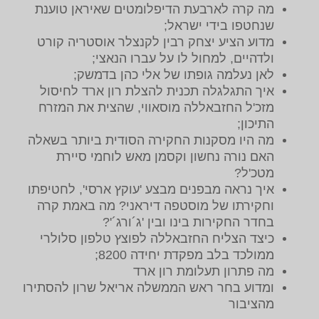
מה קרה לארבעת הדיפלומטים שאיראן טוענת
שנחטפו בידי ישראל;
מדוע הציע יצחק רבין לקנצלר אוסטריה קורט
ולדהיים, למחול לו על עברו הנאצי;
לאן נעלמה גופתו של אלי כהן בדמשק;
איך התגלגלה תכנית להצלת רון ארד לחיסול
מזכ'ל החזבאללה מוסאווי, שהצית את המזרח
התיכון;
מה היו מסקנות החקירה הסודית ביותר בשאלה
האם נורה נחשון וקסמן מאש לוחמי סיירת
מטכ'ל?
איך נראה מבפנים מבצע 'עוקץ ארסי', לחטיפתו
וחקירתו של מוסטפה דיראני? מה באמת קרה
בחדר החקירות בינו ובין 'ג´ורג´'?
כיצד הצליח החזבאללה לפוצץ טלפון סלולרי
ממולכד בלב מפקדת יחידה 8200;
מה פתרון תעלומת רון ארד
ומדוע בחר ראש הממשלה אריאל שרון להסתירו
מהציבור