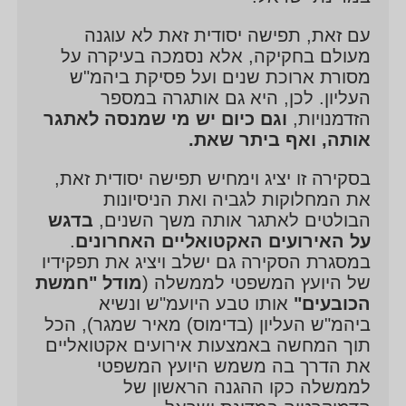
עם זאת, תפישה יסודית זאת לא עוגנה
מעולם בחקיקה, אלא נסמכה בעיקרה על
מסורת ארוכת שנים ועל פסיקת ביהמ"ש
העליון. לכן, היא גם אותגרה במספר
הזדמנויות,
וגם כיום יש מי שמנסה לאתגר
אותה, ואף ביתר שאת.
בסקירה זו יציג וימחיש תפישה יסודית זאת,
את המחלוקות לגביה ואת הניסיונות
הבולטים לאתגר אותה משך השנים,
בדגש
00:00
00:00
על האירועים האקטואליים האחרונים
.
במסגרת הסקירה גם ישלב ויציג את תפקידיו
של היועץ המשפטי לממשלה (
מודל "חמשת
הכובעים"
אותו טבע היועמ"ש ונשיא
ביהמ"ש העליון (בדימוס) מאיר שמגר), הכל
תוך המחשה באמצעות אירועים אקטואליים
את הדרך בה משמש היועץ המשפטי
לממשלה כקו ההגנה הראשון של