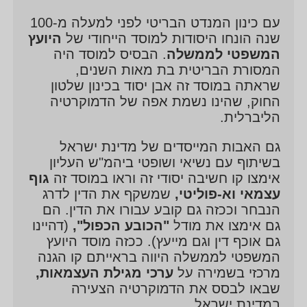
אריה דרעי, חיים כץ ויעקב ליצמן. בתחום הייעוץ עסק
עם כינון המנדט הבריטי לפני למעלה מ-100
בסוגיות רבות, ובין היתר, בחוק היועמ"שים, מינוי ממלא
שנה הונחו היסודות למוסד הייחודי של
היועץ
מקום לפרקליט המדינה, חיסון אסירים נגד נגיף הקורונה,
המשפטי לממשלה
. הבסיס למוסד היה
המסורת הבריטית בת מאות השנים,
איכוני השב"כ במסגרת ההתמודדות עם נגיף הקורונה,
שראתה במוסד זה אבן יסוד בכינון שלטון
חוק יסוד הלאום, חוק ההסדרה, במישור הבינלאומי-
החוק, שהינו נשמת אפה של הדמוקרטיה
המאבק נגד מאמצי החרם והדה-לגיטימציה של מדינת
הליברלית.
ישראל וביה"ד הפלילי הבינלאומי בהאג.
גם האבות המייסדים של מדינת ישראל
נגן
בשיתוף עם נשיאי ושופטי ביהמ"ש העליון
וידאו
אימצו קו חשיבה יסודי זה וראו במוסד זה
גוף
עצמאי וא-פוליטי,
שמשקף את הדין לדרג
הנבחר וככזה גם קובע עבורו את הדין. הם
גם אימצו את מודל
"הכובע הכפול",
(דהיינו
גם אוכף דין וגם מייעץ). ככזה מוסד היועץ
המשפטי לממשלה היווה בראייתם קו הגנה
מרכזי בשמירה על
ערכי מגילת העצמאות,
שבאו לבסס את הדמוקרטיה הצעירה
במדינת ישראל.