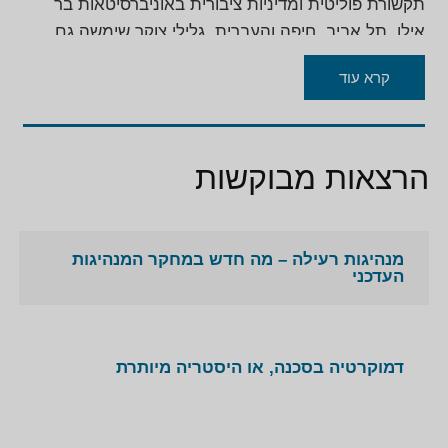
תקשורת פוליטית ומדיניות ציבורית באוניברסיטאות בר
אילן, תל אביב, חיפה והעברית. גלילי צוקר שימשה גם
כיועצת לתקשורת פוליטית לפוליטיקאים בכירים. ביניהם
קרא עוד
אהוד ברק, יצחק הרצוג, בנימין נתניהו ואחרים.
הרצאות מבוקשות
מנהיגות רעילה – מה חדש במחקר המנהיגות
העדכני
דמוקרטיה בסכנה, או היסטריה מיותרת