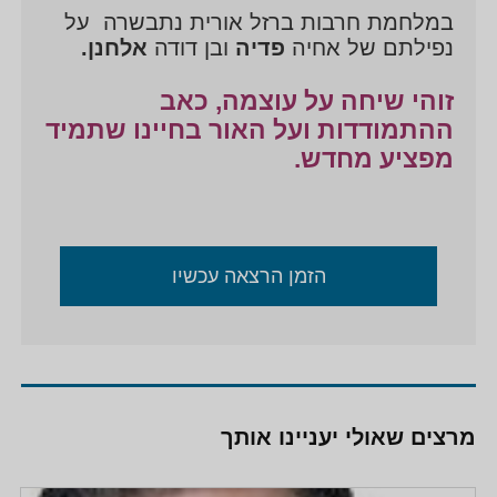
החיים המורכבים. ההרצאה נוגעת בכל אדם- צעירים
במלחמת חרבות ברזל אורית נתבשרה על
ומבוגרים, חילונים ודתיים, נשים וגברים. סיפור חייה נוגע
נפילתם של אחיה
פדיה
ובן דודה
אלחנן.
בקהלים מגוונים בארץ ובעולם ומעורר השראה לבחור
באור- גם ברגעים החשוכים ביותר.
זוהי שיחה על עוצמה, כאב
ההתמודדות ועל האור בחיינו שתמיד
משרדים ממשלתיים, גופים חינוכיים, גופים
מפציע מחדש.
ביטחוניים(צה"ל, שבכ, מוסד) עיריות, קהילות
וארגונים- מעל אלף הרצאות ברחבי הארץ והעולם.
העבירה את הרצאותיה לחברי פרלמנט ואנשי ממשל,
נוצרים ויהודים.
הזמן הרצאה עכשיו
מרצים שאולי יעניינו אותך