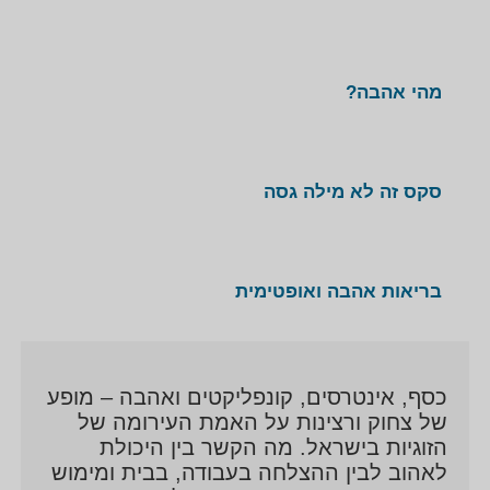
העולם ולומדת ככל האפשר.
חלק מההכשרות של איריס בר און:
מהי אהבה?
דוקטורט בחינוך בנושא "מיניות מתבגרים"
תואר ראשון בהוראה
תואר ראשון בפסיכולוגיה
סקס זה לא מילה גסה
תואר שני במדעי ההתנהגות
"מין ומיניות ומה שביניהן" בפקולטה לרפואה באוניברסיטת
בריאות אהבה ואופטימית
ת״א
"זוגיות" באוניברסיטת בר-אילן
"גישור בעינייני גירושין" אצל ד״ר סוזן זיידל
"הכשרת מנחים לקבוצות נישואין" במכון מעגלים
כסף, אינטרסים, קונפליקטים ואהבה – מופע
של צחוק ורצינות על האמת העירומה של
הזוגיות בישראל. מה הקשר בין היכולת
"הביטים ביולוגים פיזיולוגים של מיניות" באוניברסיטת ת״א
לאהוב לבין ההצלחה בעבודה, בבית ומימוש
"מיניות וטיפול מיני" באוניברסיטת ת״א