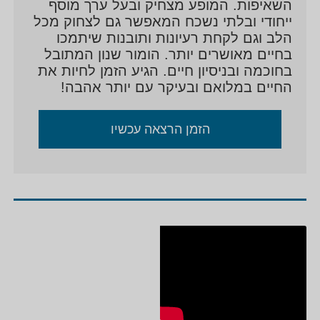
השאיפות. המופע מצחיק ובעל ערך מוסף
ייחודי ובלתי נשכח המאפשר גם לצחוק מכל
"היבט רב מימדי בהתמודדות עם טראומה ופוסט
הלב וגם לקחת רעיונות ותובנות שיתמכו
בחיים מאושרים יותר. הומור שנון המתובל
טראומה" בבית הספר לעבודה סוציאלית
בחוכמה ובניסיון חיים. הגיע הזמן לחיות את
לימודי קבלה והלכות נישואים לפי המסורת היהודית
החיים במלואם ובעיקר עם יותר אהבה!
הזמן הרצאה עכשיו