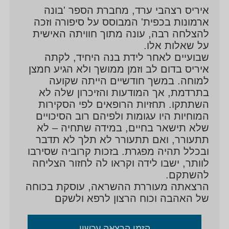
הראייה שלה
איריס רצהבי ערד, מחברת הספר 'בונה
ארמונות בכפית' המבוסס על סיפורה וזכה
להצלחה רבה, עונה מתוך חוויתה האישית
על שאלות אלו.
שבועיים לאחר לידת בנה היחיד, לקתה
איריס בדום לב וזמן ממושך ולא הגיע חמצן
למוחה. במשך חודשיים הייתה שקועה
בתרדמת, אך המודעות והזיכרון שלה לא
השתתקו. תחזיות הרופאים לפי הסקירות
המוחיות היו עגומות ולפיהם רוב הסיכויים
שלא תישאר בחיים, במידה שתחיה – לא
תתעורר, ואם תתעורר לא תלך לא תדבר
ובכלל תהיה מפגרת. בזכות קרוביה שסירבו
לוותר, ישבו לידה וקראו לה לחזור הצליחה
להשתקם.
הרצאתה מעוררת ההשראה, עוסקת בכוחה
של האהבה וכוח הרצון לרפא ולשקם
הזמן הרצאה עכשיו