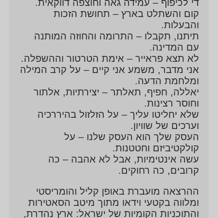
די לכיפוף – עמידה גאה וחוצפה דווקאית.
קום והשתלט בארץ – תחושת הזכות
והבעלות.
תיתנו, תקבלו – התרומה והחוזה המותנה
עם המדינה.
לא תצא פראייר – אימת הטרטור וההשפלה.
אני מדבר, משמע אני קיים – על קרב המילה
ומלחמת הדעה.
יאללה, חפיף, תאלתר – יצירתיות, אלתור
וחוסר רצינות.
שלא יחליטו עליך – על הזלזול בהיררכיה
וערכים של שוויון.
העסק שלך הוא העסק שלנו – על
קולקטיביזם וחטטנות.
עשה אינטימיות, אבל לא אהבה – כה
קרובים, כה רחוקים.
ההרצאה מועברת באופן קליל והומריסטי
ומלווה בקטעי וידאו מתוך מיטב הסאטירות
והתוכניות הקומיות של ישראל: ארץ נהדרת,