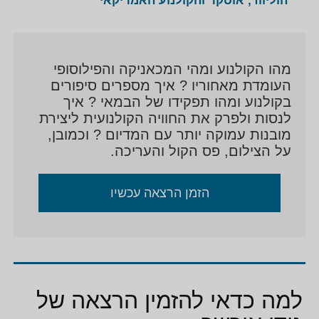
הוליווד, אוסקר והקולנוע האמריקאי
אורשר
היה מיוזמי ומקימי האקדמיה הישראלית לקולנוע
וטלויזיה ועד היום הינו פעיל חבר בהנהלתה, מיוזמי חוק
הקולנוע ששינה את פני התעשיה בארץ, ממקימי איגוד
הביקורת האירופאי-ים תיכוני "פדאורה" וחבר וועדות שיפוט
מהו הקולנוע ומהי המכאניקה והפילוסופי
בפסטיבלים בחו"ל (קאן, ברלין ועוד) ובארץ.
העומדת מאחוריו ? איך מספרים סיפורים
בקולנוע ומהו תפקידו של הבמאי ? איך
לנסות ולפרק את החוויה הקולנועית ליצירת
מובנות עמוקה יותר עם המדיום ? וכמובן,
על הצילום, פס הקול והעריכה.
הזמן הרצאה עכשיו
למה כדאי להזמין הרצאה של