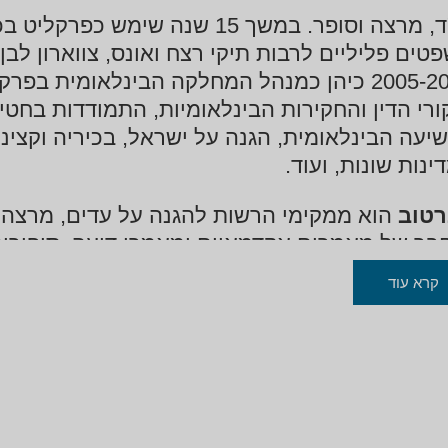
עו"ד, מרצה וסופר. במשך 15 שנה 
טים פליליים לרבות תיקי רצח ואונס, צווארון לבן
2005-2013 כיהן כמנהל המחלקה הבינלאומית ב
ורי הדין והחקירות הבינלאומיות, התמודדות בחט
יעה הבינלאומית, הגנה על ישראל, בכיריה וקצינ
ינות שונות, ועוד.
טוב
הוא ממקימי הרשות להגנה על עדים, מרצה מ
בר של מאמרים אקדמאיים ומאמרי דיעה, סיפורים 
ודות הוקרה ופרסים משפטיים ובפרס ספרותי על 
קרא עוד
עירו את הציבור הישראלי והיכו הדים אף מעבר 
יברסיטת בר-אילן, מוסמך (בהצטיינות) הפקולטה
צטיינות) הפקולטה למדעי החברה – אוניברסיטת ח
מי של צה"ל, דוקטור לפילוסופיה, הפקולטה למשפ
צה מן החוץ בקריה האקדמית אונו.