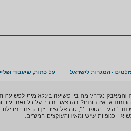
רטוב
הוא Story teller מובהק, בעל-פה 
רי פה ועם טעם של עוד. הוא משלב בהרצאותיו ג
יעה החמורה בישראל ומחוצה לה, ומדבר ממקור 
 שהיה אחראי על הטיפול בהן. הוא מתקשר היטב 
י מקצוע או פורומים אקדמיים ובעל ותק של שנים
אים בתחומי המשפט והחברה, חקירות ופשיעה, דמו
לטים - הסגרות לישראל
על כתות, שיעבוד ופליל
והמאבק נגדה? מה בין פשיעה בינלאומית לפשיעה חוצ
הדותם או אזרחותם? בהרצאה נדבר על כל זאת ועוד ו
החברה הישראלית כמו אלו של זאב רוזנשטיין שכונה "היעד מספר 1",
יא" וכנופיות עייש ומאיו והעוקצים הניגרים.