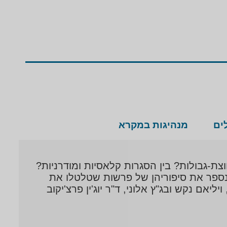
ובכתב, המרתק את מאזיניו וקוראיו ומותיר אותם
ם מניסיונו המעשי העשיר בהתמודדות
ראשון על רבות מהפרשות עליהן הוא מרצה
עם כל קהל, בין אם מדובר בקהל הרחב,
 רבות בהרצאות במגוון רחב מאוד של
קרטיה וביטחון לאומי ואף תנ"ך וספרות.
ים
מנהיגות במקרא
ת-גבולות? בין הסגרות קלאסיות ומודרניות?
נספר את סיפוריהן של פרשות שטלטלו את
 סמואל שיינביין והרצח במרילנד, ויליאם נקש ובג"ץ אלוני, ד"ר יוג'ין פרצ'יקוב