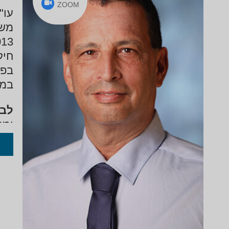
ZOOM
משפ
חיק
בפש
במד
לבר
ומח
בתע
שהס
אונ
(בה
לאו
ומר