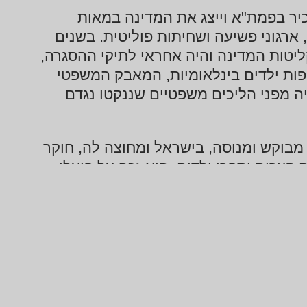
שימש כפרקליט בכיר בפמת"א וייצג את המדינה במאות
, ארגוני פשיעה ושחיתות פוליטית. בשנים
פרקליטות המדינה והיה אחראי לתיקי ההסגרה,
יפות ילדים בינלאומיות, המאבק המשפטי
יה מפני הליכים משפטיים שננקטו נגדם
בוקש ומנוסה, בישראל ומחוצה לה, חוקר
קצרים וספרי ילדים. הוא זכה על פועלו
סיפורו "הדוד אברם". הוא מחבר ספר
הילדים "המוצץ של אבא" וספר העיון "פושעים ללא גבולות" המוקדש ל-18 פרשות פשיעה והסגרה
לים. הוא בוגר הפקולטה למשפטים של
 למשפטים – אוניברסיטת תל אביב, מוסמך
יפה, בוגר (בהצטיינות) המכללה לביטחון
טים, האוניברסיטה העברית בירושלים.