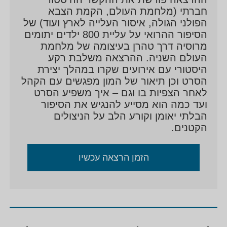
ראתה לפני כן, ומרגישה שחייבים להעביר את הסיפור
חברתי (מלחמת העולם, הקמת הצבא
המופלא הלאה, לדורות שלא ידעו אותו.
הפולני הגולה, איסור העלייה לארץ ועוד) של
הסיפור ההרואי על עליית 800 ילדים יתומים
מרוסיה דרך טהרן בעיצומה של מלחמת
העולם השניה. ההרצאה משלבת רקע
היסטורי עם
אירועים שקרו במהלך יצירת
הסרט וכן תיאור של המון מפגשים עם הקהל
לאחר הצפיות בו וגם – איך משפיע הסרט
ועד כמה הוא מסייע להנגיש את הסיפור
הבלתי יאומן וקורע הלב על הניצולים
הקטנים.
הזמן הרצאה עכשיו