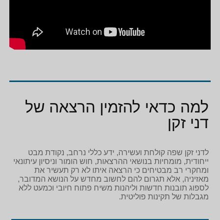
למה כדאי להזמין הרצאה של
דני זקן
לדני זקן שפה קולחת ועשירה, ידע כללי נרחב, נקודת מבט
ייחודית, מומחיות בנושאי ההרצאות, חוש הומור וניסיון עיתונאי
ומחקרי רב מבטיחים כי הרצאה איתו לא רק תעשיר את
מאזיניה, אלא תגרום להם לחשוב מחדש על הנושא המדובר,
לספוג תובנות חדשות וליהנות משיח פתוח חיובי וכמעט ללא
מגבלות של תקינות פוליטית.