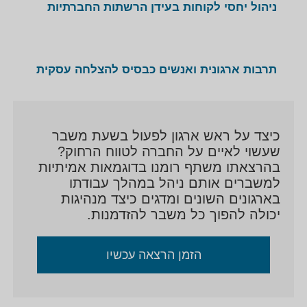
תקופת ההקמה של פרטנר והפיכתה לארגון דגל בכלכלה
ניהול יחסי לקוחות בעידן הרשתות החברתיות
הישראלית, ״מהפיכת השירות״ אותה הוביל רומנו, אשר
שינתה את פני השירות ויחסי הלקוחות בישראל, שינויים
רגולטורים וטלטלה בשוק הסלולר, מיזוג החברות פרטנר ו
תרבות ארגונית ואנשים כבסיס להצלחה עסקית
– 012 , אתגרי הניהול באל-על כחברה שעברה שינוי
משמעותי בתקופת כהונתו ועוד.
כיצד על ראש ארגון לפעול בשעת משבר
שעשוי לאיים על החברה לטווח הרחוק?
בהרצאתו משתף רומנו בדוגמאות אמיתיות
למשברים אותם ניהל במהלך עבודתו
בארגונים השונים ומדגים כיצד מנהיגות
יכולה להפוך כל משבר להזדמנות.
הזמן הרצאה עכשיו