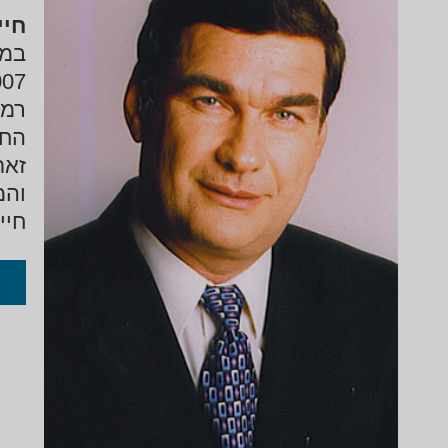
חיי
בממ
2007 – 2009. הוא נחשב למקובל ולמשפיע 
רמו
זאת
והמתקד
ביו
לרא
יסו