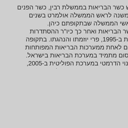
 כשר הבריאות בממשלת רבין, כשר הפנים
כמשנה לראש הממשלה אולמרט בשנים
ר הבריאות ואחר כך כיו"ר ההסתדרות
החדשה וכחבר הכנסת. היא עוגנה בחוק ביטוח בריאות ב-1995, פרי יוזמתו והנהגתו. בתקופה
ים לאחת ממערכות הבריאות המפותחות
חיים רמון נחשב גם לאבי "המפץ הגדול", שהביא לשינוי הדרמטי במערכת הפוליטית ב-2005,
הקמת גדר ההפרדה הביא לבניית הגדר,
שהפכה להיות מרכיב בטחוני, אסטרטגי ומדיני בעל חשיבות רבה. מאז 1988 פעל לאימוץ רעיון
ההפרדה החד-צדדית וליציאה חד-צדדית מרצועת עזה והיה מיוזמי ההינתקות ב-2005. כמשנה
המו"מ עם הרשות הפלסטינית, בעיקר על
 הרשות אבו מאזן (מחמוד עבאס)