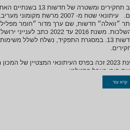
היום. עיתונאי שטח מ- 2007 מרשת
ר ״וואלה״ חדשות, שם ערך מדור ״חומר מפליל״
בחדשות 13. במסגרת התפקיד, נשלח לשלל משימ
קירים.
בשנת 2023 זכה בפרס העיתונאי המצטיין של ה
ת הירי ביובל קסטלמן.
קרא עוד
ות הטלוויזיה הראשון שנכנס לסיקור הלחימה בש
שטרה.