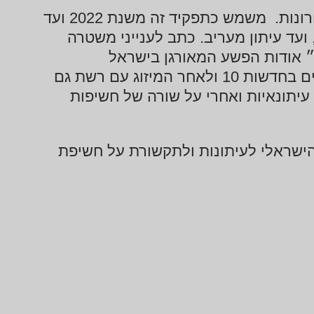
כתב תחקירים ומשטרה של חדשות 13 בשנתיים האחרונות. משמש כתפקיד זה משנת 2022 ועד
 מקומוני מעריב, ועד עיתון מעריב. כתב לענייני משטרה
 אודות הפשע המאורגן בישראל
וההשלכות. משנת 2016 עד 2022 כתב לענייני ירושלים בחדשות 10 ולאחר המיזוג עם רשת גם
ות עיתונאיות ואחרי על שורה של חשיפות
מכון הישראלי לעיתונות ולתקשורת על חשיפת
ב- 2024 זכה בפרס אורי אבנרי לעיתונות אמיצה על סיקור אמיץ של אירועי ה-7 באוקטובר. היה
דרות ושידר מהלחימה הקשה ביותר בתחנת