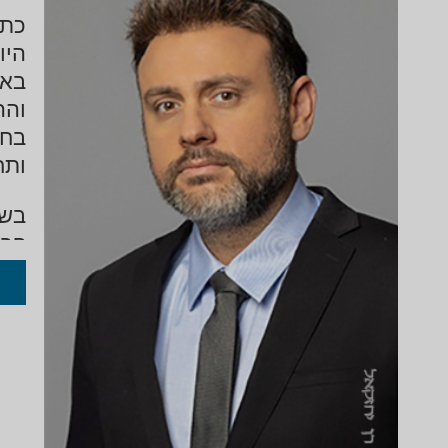
באת
ותח
פרש
בצו
המ