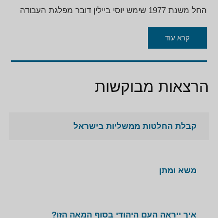
החל משנת 1977 שימש יוסי ביילין דובר מפלגת העבודה
עד לשנת 1984, אז החל לשמש מזכיר ממשלה במשך
שנתיים. בין השנים 1988-1986 היה המנכ"ל המדיני של
קרא עוד
משרד החוץ.
בשנת 1988 נבחר כחבר בכנסת ה-12, במהלכה היה סגן
שר האוצר וחבר בועדת החוץ והבטחון.
הרצאות מבוקשות
כחבר בכנסת ה-13 היה סגן שר החוץ, שר הכלכלה
והתכנון ואחרי שסגר את משרד הכלכלה והתכנון היה שר
במשרד ראש הממשלה.
קבלת החלטות ממשליות בישראל
בכנסת ה-14 היה חבר בועדת חוקה, חוק ומשפט, ועדת
חוץ ובטחון והועדה למעמד האשה.
בנובמבר 1999 התפטר ד"ר יוסי ביילין מהכנסת ה-15
אחרי שמונה לשר המשפטים ובאוקטובר 2000 מונה גם
משא ומתן
לשר לענייני דתות.
ממארס 2004 עד מארס 2008 כיהן כיו"ר מפלגת
מרצ-יחד. כיום עוסק יוסי ביילין ביעוץ עסקי בינלאומי ונשיא
איך ייראה העם היהודי בסוף המאה הזו?