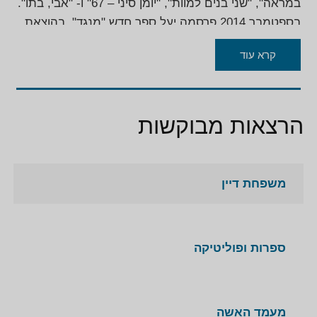
במראה", "שני בנים למוות", "יומן סיני – 67" ו- "אבי, בתו".
בספטמבר 2014 פרסמה יעל ספר חדש,"מִנֶגֶד", בהוצאת
"מודן". ספרה זה מדבר על החיים, על המוות, על אהבה
קרא עוד
ותשוקה, על עלומים זוהרים וזקנה, על שאיפות וכישלונות.
היא נזכרת באביה, בימיו האחרונים של דב – בעלה,
באחיה אסי דיין, מסכמת פרקי חיים מול אימה, ילדיה
ונכדיה וחולמת על הים ועל דליה רביקוביץ. הווה ועבר, גוף
הרצאות מבוקשות
ראשון וגוף שני, האישי והציבורי, גורל ובחירה – הכול
נוגעים זה בזה, מתערבבים, וזולגים אל מחוץ להגדרות
סגורות וכובלות.
משפחת דיין
דיין נולדה בשנת 1939 בנהלל להוריה רות ומשה דיין,
שניהם ילידי ישראל. דיין למדה לתואר ראשון בחוג למדעי
המדינה באוניברסיטה העברית בירושלים וביולוגיה
ספרות ופוליטיקה
באוניברסיטה הפתוחה בתל אביב (ללא תואר אקדמי).
דיין כיהנה כחברת כנסת מטעם מפלגת העבודה במשך
מעמד האשה
שלוש קדנציות החל משנת 1992. במהלך הקדנציה