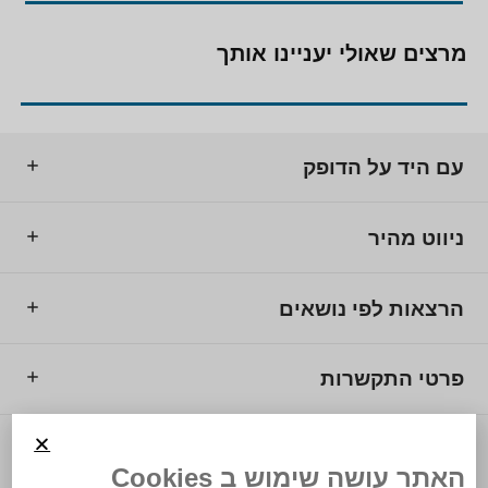
אקטיבית ב"שלום עכשיו", "בת שלום", "ארבע אמהות"
ושדולת הנשים. על פעילויות אלו הוענק לדיין פרס ברונו
מרצים שאולי יעניינו אותך
קרייסקי לזכויות אדם (1991), פרס אולוף פאלמה לשלום
(1998) כמו גם בחירתה לרשימת "100 הנשים המניעות
את העולם" של המגזין (1995) express ולרשימת הנשים
המעצבות מחדש מנהיגות ע"י ה- State of the World
עם היד על הדופק
Forum.
ניווט מהיר
הרצאות לפי נושאים
פרטי התקשרות
© 2025 מרכז המרצים לישראל.
האתר עושה שימוש ב Cookies