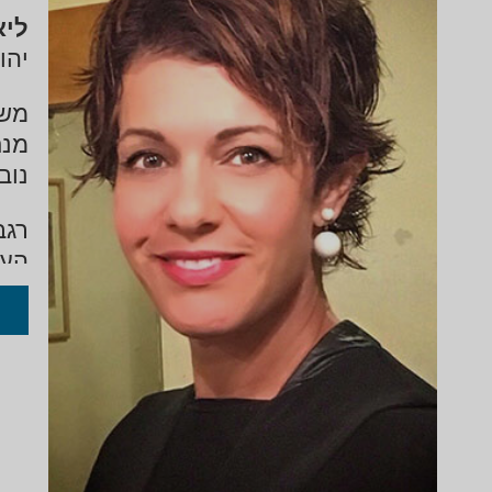
ליא
יהו
מנח
נוב
רגב
הענ
הענ