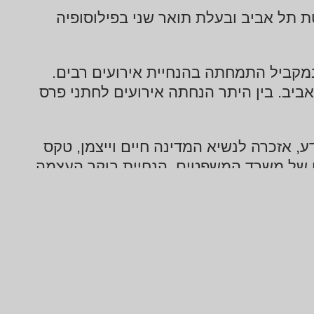
תל אביב ובעלת תואר שני בפילוסופיה
יזיה. במקביל התמחתה בהנחיית אירועים רבים.
ביב. בין היתר הנחתה אירועים לחתני פרס
אזכרה לנשיא המדינה חיים וייצמן, טקס
ן של משרד המשפטים, הנחיית בוקר העצמה
נשית לארגון "דתיות עסקיות מדברות" שמונה למעלה מ3000 חברות, הנחיית פאנלים עבור
הסתדרות המורים, טקס הדלקת נר בבית הנשיא, הנחיית חוג התנ"ך 929 בבית הנשיא , טקס
יום האישה בנושאים שונים ועוד.