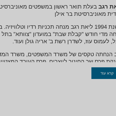
ת רגב
בעלת תואר ראשון במשפטים מאוניברסיטת 
דית מאוניברסיטת בר אילן
משנת 1994 ליאת רגב מנחה תכניות רדיו וטלוו
ה מדי חודש "קבלת שבת" במועדון "צוותא" בתל א
ל, לעמוס עוז, לשדרן רשת ב' אריה גולן ועוד.
 הנחתה טקסים של משרד המשפטים, משרד המדע, 
קת פרס שר החינוך ליוצרים, פרס העובד המצטיי
קרא עוד
קת מגן שר הרווחה שנערך בכנסת והנחיית אירועי 