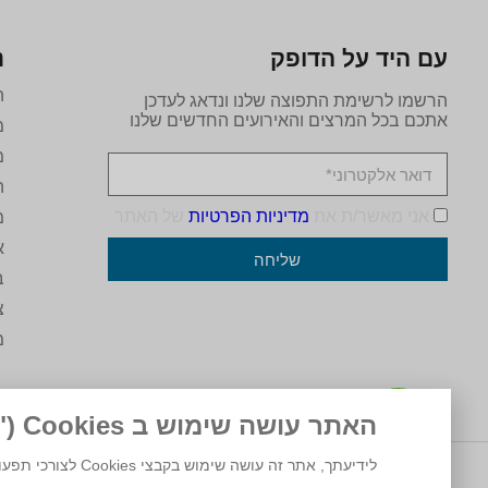
עם היד על הדופק
נ
ה
הרשמו לרשימת התפוצה שלנו ונדאג לעדכן
אתכם בכל המרצים והאירועים החדשים שלנו
מ
מ
ה
אני מאשר/ת את
מדיניות הפרטיות
של האתר
מ
א
שליחה
ב
צ
מ
האתר עושה שימוש ב Cookies ("עוגיות")
לידיעתך, אתר זה עושה שימוש בקבצי Cookies לצורכי תפעול, ניתוח ושיווק. המשך גלישה באתר מהווה הסכמה לשימוש זה. למידע נוסף ניתן לעיין ב
© 2025 מרכז המרצים לישראל.