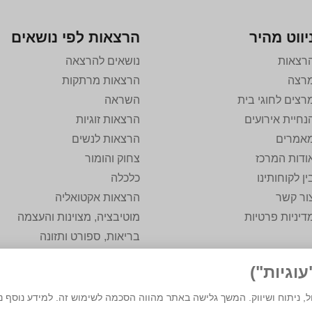
יווט מהיר
הרצאות לפי נושאים
רצאות
נושאים להרצאה
רצה
הרצאות מרתקות
רצים לחוגי בית
השראה
נחיית אירועים
הרצאות זוגיות
אמרים
הרצאות לנשים
ודות המרכז
צחוק והומור
ין לקוחותינו
כלכלה
ור קשר
הרצאות אקטואליה
דיניות פרטיות
מוטיבציה, מצוינות והעצמה
בריאות, ספורט ותזונה