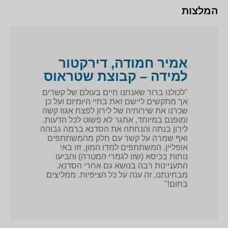
המלצות
אמיר חמודה, דירקטור
למידה – קבוצת שטראוס
"לכולנו ברור שאנחנו חיים בעולם של קשרים
אך מתקשים ליישם זאת בחיי היומיום ועל כן
שכרנו את שירותיה של לירון לפצח אגוז קשה
ומופנם במיוחד, אתגר לא פשוט לכל הדעות.
לירון בנתה והנחתה את הסדנא ברמה גבוהה
ואף שמרה על קשר עם חלק מהמשתתפים
אופליין. המשתתפים למדו המון, זזו באי
נוחות בכיסא (שזו לגמרי המטרה) והביעו
התעניינות רבה בנושא גם אחרי הסדנא.
מבחינתנו, זה ענה על כל הציפיות. ממליצים
בחום!"