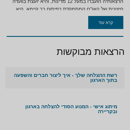
הרצאותיה הועברו במעל 12 מדינות, והיא יועצת בוועדה
חיצונית של האו"ם המתמקדת בפיתוח בר קיימא. היא
בעלת תואר ראשון במדעי החברה וניהול מהאוניברסיטה
קרא עוד
הפתוחה, ובוגרת של הכשרות מאוניברסיטת הרווארד,
וורטון ואחרות. לירון מתגוררת בתל אביב ומרבה לנסוע
בעולם ולהפיץ את משנתה.
הרצאות מבוקשות
רשת ההצלחה שלך - איך ליצור חברים והשפעה
בתוך הארגון
מיתוג אישי - המנוע הסודי להצלחה בארגון
ובקריירה