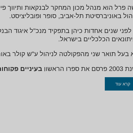
 פרל הוא מנהל מכון המחקר לבנקאות ותיווך פיננ
הול באוניברסיטת תל-אביב, סופר ופובליציסט.
לפני שנים אחדות כיהן בתפקיד מנכ"ל איגוד הבנק
תונאים הכלכליים בישראל.
 בעל תואר שני מהפקולטה לניהול ע"ש קולר באונ
ם את ספרו הראשון
בעיניים פקוחו
ו
מסע בשביל הכסף
(הוצאת "ידיעות ספרים"). 
קרא עוד
יצא ספרו השלישי מותה של האמת (הוצאת "ידיעות ספרים").