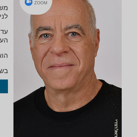
ZOOM
משה
לני
עד 
העי
הוא
בשנת 2003 פרס
ספר
בחודש מאי 2025 