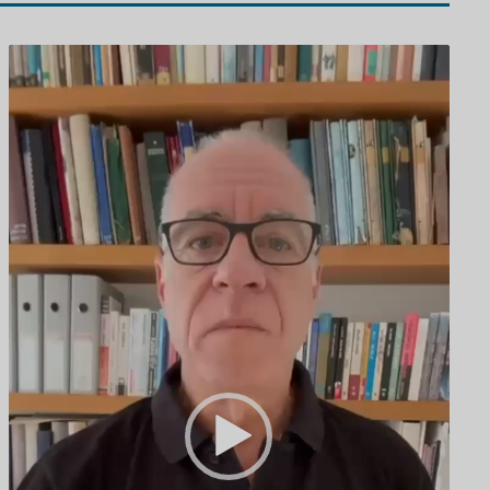
נגן
וידאו