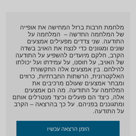
ולשיפור זכויות הגמלאים והגמלאיות.
ב-2019 עבר ללמד באוניברסיטאות מובילות בארה"ב
כמרצה אורח מטעם "המכון ללימודי ישראל". בשנת 2021
מלחמת חרבות ברזל המחישה את אופייה
מונה לשר התפוצות מטעם מפלגת העבודה בממשלה
של המלחמה החדשה – המלחמה על
התודעה. שני צדדים מפעילים אמצעים
ה-36.
שונים ומגוונים כדי לנצח את האויב בשדה
הקרב, חלקם מיועדים להשפיע על התודעה
אזרחי ישראל והעם היהודי כולו היו מאז ותמיד בראש סדר
של האויב, על חוסנו, על עמידתו ועל יכולתו
עדיפויותיו, וחיזוק הקשר עם התפוצות הוא ערך עליון למענו
להילחם. בין אמצעים אלה התקשורת
פעל ופועל עד היום.
האלקטרונית, הרשתות החברתיות, כרוזים
ומבחר אמצעים שעולם מרכיבים את
בעל דוקטורט בתקשורת ומדע המדינה מאוניברסיטת בר
המלחמה על התודעה. מה הם אמצעים
אילן.
אלה, כיצד הם פועלים וכיצד מנטרלים אותם
ומתגוננים בפניהם. על כך בהרצאה – הקרב
ד"ר נחמן שי מתגורר במבשרת ציון ונשוי לרבקה שי, להם
על התודעה.
שלושה ילדים ושמונה נכדים ונכדות.
הזמן הרצאה עכשיו