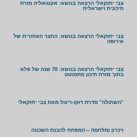
צבי יחזקאלי הרצאה בנושא: אקטואליה מזרח
את הקריירה העיתונאית שלו החל כבר במהלך לימודיו.
תיכונית וישראלית
תחילה בגלי צה"ל, שם סיקר את השטחים ואת העולם
הערבי, ואחר כך גם בתוכנית יומן בערוץ הראשון. בשנת
2002 עם הקמתו של ערוץ 10, הצטרף לערוץ והקים בו
צבי יחזקאלי הרצאה בנושא: החצר האחורית של
את הדסק לענייני ערבים.
אירופה
צבי סיקר את תהליך השלום, אינתיפאדת אל אקצא,
מלחמת לבנון השנייה ואת מבצע עופרת יצוקה. הוא ישב
צבי יחזקאלי הרצאה בנושא: 70 שנה של פלא
לשיחות עם אנשי אל קעידא ואת ראיונותיו האחרונים של
בתוך מזרח תיכון מתמוטט
ערפאת קיים הוא. נבחר על ידי גלובס וידיעות אחרונות
לפרשן לענייני ערבים המוערך והאהוד ביותר בישראל.
בספטמבר 2012 עלתה לאוויר מיני סדרה שיצר צבי בשם
"השתולה" סדרת דוקו-ריגול מאת צבי יחזקאלי
"אללה אסלאם" ועיקרה האסלאם כפצצת זמן מתקתקת.
בסדרה זו התחזה צבי למוסלמי המשוטט באירופה וראיין
מוסלמים החיים בה. הוא בדק כיצד נרקמים תאי טרור
זיכרון ומלחמה – המפתח להבנת השכונה
בלב אירופה הקלאסית, מקומות בהם כבר התפרץ זעם