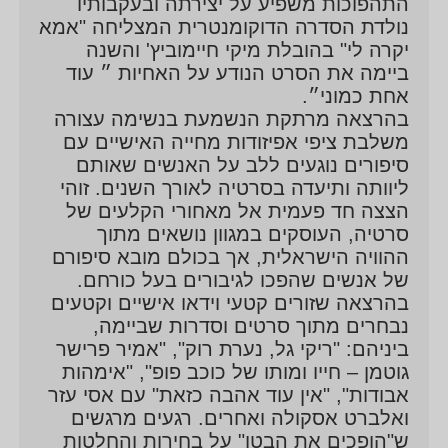
התהפוכות משפיע על יצירתה ובעקבותיו
נולדת הסדרה הדוקומנטרית המצליחה "אמא
יקרה לי" בהובלת מיקי חיימוביץ' והשנה
ביימה את הסרט הנודע על האחיות ״ עוד
אחת כמוני״.
בהרצאה מרתקת הנשמעת בנשימה עצורה
משלבת ציפי אפיזודות מחייה האישיים עם
סיפורים נוגעים ללב על האנשים שאותם
ליוותה ותיעדה בסרטיה לאורך השנים. זוהי
הצצה חד פעמית אל מאחורי הקלעים של
סרטיה, העוסקים במגוון נושאים מתוך
ההוויה הישראלית, אך בכולם מובא סיפורם
של אנשים שהפכו לגיבורים בעל כורחם.
בהרצאה שזורים קטעי וידאו אישיים וקטעים
נבחרים מתוך סרטים וסדרות שביימה,
ביניהם: "ריקי גל, נערת רוק", "אמיר פרישר
גוטמן – חייו ומותו של כוכב פופ", "אימהות
אבודות", "אין עוד אהבה כזאת" עם אסי עזר
ואלברט אסקולה ואחרים. רגעים מרגשים
ש"הופכים את הבטן" על בחירות והחלטות