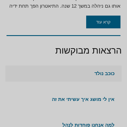
אותו גם ניהלה במשך 12 שנה. התיאטרון הפך תחת ידיה
לסיפור הצלחה. ב1993 מונתה למנכ"לית תיאטרון בית
ליסין והפכה אותו מתיאטרון קטן לתיאטרון מספר שתיים
קרא עוד
בארץ. השתתפה בדוקו ריאלטי "גריז" ו"אף לא מאוחר",
הייתה שמחה להשתתף ב"רוקדים עם כוכבים". בנוסף
לניהול, ציפי מקפידה במהלך כל השנים גם לביים וללמד
הרצאות מבוקשות
בבתי ספר שונים למשחק.
כוכב נולד
אין לי מושג איך עשיתי את זה
למה אנחנו פוחדות לנהל