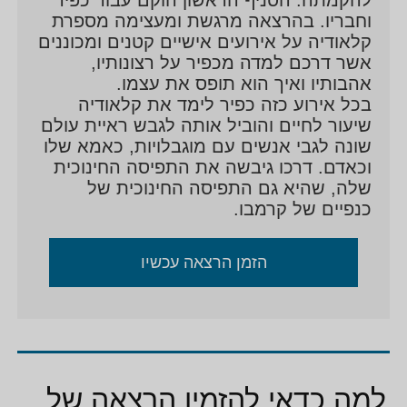
מתוך כך בשנת 2002 הגתה קלאודיה יחד עם עדי
וחבריו. בהרצאה מרגשת ומעצימה מספרת
אלטשולר שהייתה החונכת של כפיר את הרעיון להקמת
קלאודיה על אירועים אישיים קטנים ומכוננים
קבוצת פעילות חברתית עבור כפיר וחבריו מתוך הצורך
אשר דרכם למדה מכפיר על רצונותיו,
העמוק שזיהתה אצל כפיר למפגש עם חברים ללא התיווך
אהבותיו ואיך הוא תופס את עצמו.
בכל אירוע כזה כפיר לימד את קלאודיה
שלה או של רפי כפי שהיה עד כה.
שיעור לחיים והוביל אותה לגבש ראיית עולם
הקבוצה שהוקמה בהוד השרון עבור כפיר וחבריו התפתחה
שונה לגבי אנשים עם מוגבלויות, כאמא שלו
לתנועת הנוער "כנפיים של קרמבו", תנועת נוער המשלבת
וכאדם. דרכו גיבשה את התפיסה החינוכית
צעירים עם ובלי צרכים מיוחדים בפעילות משותפת.
שלה, שהיא גם התפיסה החינוכית של
כנפיים של קרמבו.
לאורך כל שנות פעילותה בתנועה מהקמתה ועד היום
עוסקת קלאודיה בחינוך ושינוי התפיסות והעמדות כלפי
הזמן הרצאה עכשיו
אנשים עם מוגבלויות בתנועה ובכלל.
קלאודיה פיתחה את התפיסה החינוכית של התנועה ואת
הגישה המקצועית – "חונך כמתווך" על פיה פועלים אלפי
פעילי התנועה. קלאודיה היא גם חברת ועד מנהל ומובילה
את ועדת ההיגוי של התנועה.
למה כדאי להזמין הרצאה של