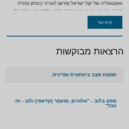
ואקטואליה של קול ישראל ופרשן לענייני בטחון ומזרח
תיכון. כמו כן, בן ישי הינו כתב מדיני ב"ידיעות אחרונות"
וכתב בכיר למשימות מיוחדות.
קרא עוד
בן ישי קיבל על פועלו בעיתונות פרסים רבים ביניהם
עיתונאי השנה.
הרצאות מבוקשות
בן ישי הינו סא"ל (מיל') בצנחנים וקיבל צל"ש מאת
הרמטכ"ל במלחמת יום הכיפורים.
תמונת מצב ביטחונית ומדינית.
מסע בלוב - "אלוהים, מועמר (קדאפי) ולוב - זה
הכל"