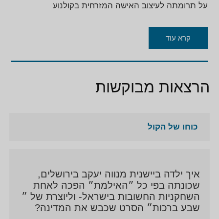
על תרומתה לעיצוב האישה המזרחית בקולנוע
ילידת ירושלים בוגרת התיכון לאומנויות וסיימה לימודי
קרא עוד
משחק ״בסטודיו של ניסן נתיב.
שירתה בצבא כחוקרת ת״ש בקצין העיר בירושלים.
הרצאות מבוקשות
כיום מתגוררת ביפו נשואה ואמא לשני בנים.
שיחקה במעל 40 סרטי קולנוע ישראלים ובינלאומיים בין
עבודותיה הרבות
כוחו של הקול
״אחותי היפה״ ״ שבע דקות בגן עדן״״ תפוחים מן
המדבר״ ״ לבנון״ ״ כידון״ ״ שער הפרחים״ ״בחורים
טובים״ ״ הבית ברחוב פין ״ rendition »״ העתיד״ ״ the
איך ילדה ביישנית מנווה יעקב בירושלים,
attack «
שכונתה בפי כל ״האילמת״ הפכה לאחת
השחקניות החשובות בישראל- וליוצרת של ״
בין עבודותיה הרבות בטלוויזיה
שבע ברכות״ הסרט שכבש את המדינה?