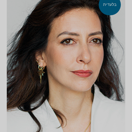
בלעדית