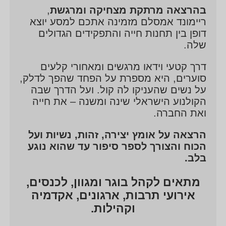
The spy – Netflix
בהרצאה מרתקת מצחיקה ומרגשת
,
ריימונד אמסלם מזמינה אתכם למסע יוצא
Moses- the all testament – Netflix
דופן בין תחנות חייה והתפקידים הגדולים
שלה.
״בני ערובה״ ״ טקסי דרייבר״ ״ רביעיית רן״״פאודה עונה
5״
דרך קטעי וידאו מרגשים ומאחורי קלעים
סוערים, היא מספרת על הפחד שהפך לדלק,
בין עבודותיה בתאטרון-״ מרלן ״ – בית ליסין ״ דולי סיטי״
על נשים שהעניקו לה קול. ועל הדרך שבה
– קאמרי ״ בורות ״- תמונע
הקולנוע הישראלי שינה ומשנה – את חייה
ואת החברה.
אחת היוצרות של בסרט ״ שבע ברכות״ אשר גרף
כ11 פרסי אופיר והביא מעל 400 אלף צופים
הרצאה על אומץ יצירה, זהות, נשיות ועל
הכוח והצורך לספר סיפור עד שהוא נוגע
בימים אלו עובדת על התסריט השני שלה שזכה לפיתוח
בלב.
הקרן לקולנוע . ועל עיבוד הסרט למחזה עבור תאטרון
מתאים לקהל בוגר ומגוון, לכנסים,
הקאמרי
אירועי תרבות, ארגונים, אקדמיה
מנחה טקסים ואירועים מיוחדים מרצה על הקולנוע
וקהילות.
המרוקאי ועל מרוקו המודרנית. מעבירה סדנאות משחק