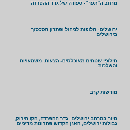
שאול הוא מרצה רהוט ומבוקש המקיים גם סיורים במרחב
מרחב ה"תפר"- ספורה של גדר ההפרדה
ירושלים להכרת החלופות השונות לניהול ולפתרון הסכסוך.
ירושלים- חלופות לניהול ופתרון הסכסוך
בירושלים
חילופי שטחים מאוכלסים- הצעות, משמעויות
והשלכות
מורשות קרב
סיור במרחב ירושלים- גדר ההפרדה, הקו הירוק,
גבולות ירושלים, האגן הקדוש פתרונות מדיניים