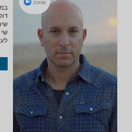
ZOOM
במא
דוק
שימש
שי 
לעי