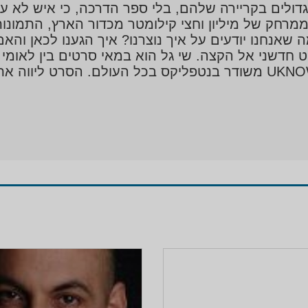
דולים בקריירה שלהם, בלי ספר הדרכה, כי איש לא עש
ממרחק של מיליון וחצי קילומטר מכדור הארץ, התמונ
 שאנחנו יודעים על איך נוצרנו? איך הגענו לכאן והא
חדשני אל הקצה. שי גל הוא במאי סרטים בין לאומי זו
לתקשורת. סרטו UKNOWN: Cosmic Time Machine משודר בנטפליקס בכל 