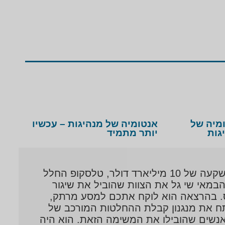
מיה של
אנטומיה של מנהיגות – עכשיו
גות
יותר מתמיד
אחרי 25 שנים של פיתוח והשקעה של 10 מיליארד דולר, טלסקופ החלל
הבמאי שי גל את הצוות שהוביל את שיגור
ט UKNOWN: Cosmic Time Machine שמשודר בנטפליקס. בהרצאה הוא לוקח אתכם למסע מרתק,
נתח את מנגנון קבלת ההחלטות המורכב של
האנשים שהובילו את המשימה הזאת. הוא היה