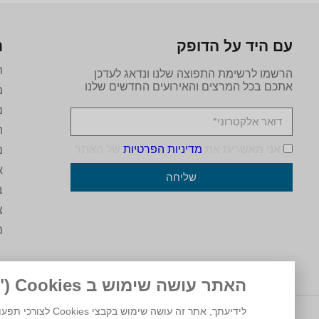
עם היד על הדופק
נ
ה
הרשמו לרשימת התפוצה שלנו ונדאג לעדכן
אתכם בכל המרצים והאירועים החדשים שלנו
מ
מ
ה
אני מאשר/ת את
מדיניות הפרטיות
של האתר
מ
א
שליחה
ב
צ
מ
האתר עושה שימוש ב Cookies ("עוגיות")
לידיעתך, אתר זה עושה שימוש בקבצי Cookies לצורכי תפעול, ניתוח ושיווק. המשך גלישה באתר מהווה הסכמה לשימוש זה. למידע נוסף ניתן לעיין ב