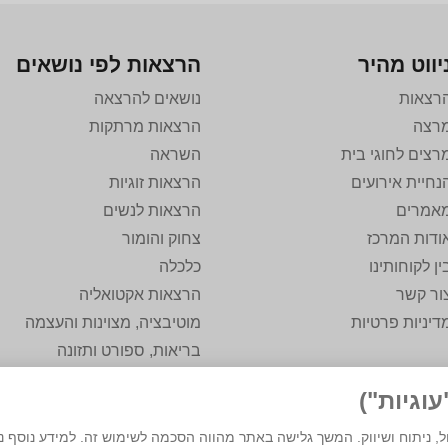
יווט מהיר
הרצאות לפי נושאים
רצאות
נושאים להרצאה
רצה
הרצאות מרתקות
רצים לחוגי בית
השראה
נחיית אירועים
הרצאות זוגיות
אמרים
הרצאות לנשים
ודות המרכז
צחוק והומור
ין לקוחותינו
כלכלה
ור קשר
הרצאות אקטואליה
דיניות פרטיות
מוטיבציה, מצוינות והעצמה
בריאות, ספורט ותזונה