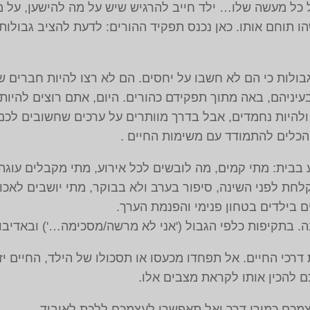
 כל מעשה שלו… ילד חייב להרגיש שיש על מה להישען, על מ
תוחם אותו. כאן נכנס תפקיד ההורים: לדעת להציב גבולות 
בולות כי הם לא חשבו על יחסים. הם לא רצו להיות חברים ש
עיניהם, באה מתוך תפקידם כהורים. היום, אתם רוצים להיו
ולהיות נחמדים, אבל בדרך מוותרים על ערכים שחשובים לכם
 הכלים להתמודד עם משימות החיים .
בבית: מתי קמים, מה לובשים לכל אירוע, מתי מקבלים עוגה,
לחת לפני השינה, סיפור בערב ולא בבוקר, מתי יושבים לאכול
 בילדים בטחון פנימי והפנמת הערך.
. בתקיפות כלפי הגבול ('אני לא מרשה/מסכימה…') ובאדיבות
דרכי החיים. אל תפחדו מכעסו או תסכולו של הילד, החיים יז
ם להכין אותו לקראת מצבים אלו.
עצמכם כמורי דרך ואל תאפשרו לעצמכם ללכת לאיבוד.