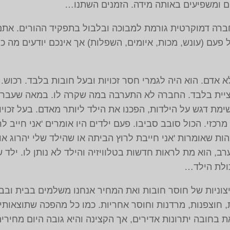
ים ומשפיעים באותה מידה. הזמנים השתנו…
ה דמוקרטית גורמת למבוכה ובלבול בתפקיד ההורים. אתם 
פעם (עונש, מכות, איומים, השפלות) אך אינכם יודעים מה כן
 אדם. הוא היה לגמרי חסר זכויות ובעל חובות בלבד. רכוש
ה מציית בלבד. החברה לא התערבה במה שקרה לו. במאה שעברה
מת דגש על הילדות, הפכנו את הילד ליותר מאדם. בעל זכויו
מרכזי. הכול סובב סביבו. פעם ילדים היו אומרים 'אני חייב 
ות שאומרות 'אני חייבת לרוץ הביתה או שהילד שלי יהרוג א
ב, הוא מת לראות חדשות בטלוויזיה והילד לא נותן לו. ילד 
כולת הילד…
קיצוניות של חוסר חובות ואת המחיר אנחנו משלמים בבית וב
חוצפנות, מרדנות וחוסר אחריות. כמו כל מהפכה שתוצאותיה
 בחובה יתרונות אדירים, אך הקצינה והיא גובה היום מחירי