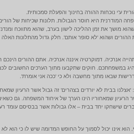
ית ע'י נוכחות ההורה בחינוך והפעלת סמכותית.
ה המודרנית היא חוסר הגבולות. תלונות שכיחות של הורים
הוא מושך את זמן ההליכה לישון בערב, שהוא מתווכח ומנדנ
ההורים ושהוא 'לא סופר אותם'. חלק גדול מהתלונות האלה יכ
יה אנרכיה. דמוקרטיה איננה אנרכיה. אתם ההורים הינכם ר
נהיג במשפחתכם. חוקים שתקבעו מתוך הערכים החשובים לכ
רישות שבאו מתוך מחשבה ולא כי 'ככה אני אומרת'.
: 'אצלנו בבית לא יורדים בצהרים' זה גבול אשר הרעיון שמאח
שר הרעיון שמאחוריו הינו הערך של איחוד המשפחה. גם כשאינ
ים שישחקו יחד בבית – אלו גבולות אשר בבסיסם עומד רעיו
. הוא אינו יכול לסמוך על החופש המדומה שיש לו כי הוא לא 