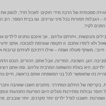
באווירה סמכותית של הרבה מידי חוקים: לאכול תרד, לנשק את 
– הגבלות חמורות בכל מיני עניינים. גם בבית הספר, רוב המ
הפנים לקיר.
ים והנוקשות, ויתרתם עליהם , אך אינכם נותנים לילדים אופ
שאול ולא לימדו אתכם. זו תקופה שגורמת למבוכה. אתם יודעי
 חיובי, משתף פעולה ושמח – ואילו דרכיכם לעיתים קרובות א
ביבה: הגן, השכונה, המדינה, אבל אתם, ההורים, הנכם הדמ
ילדיכם, היא בעלת ההשפעה המרבית עליהם. ומה אתם רוצים
תהייה כזו שתאפשר לכל בני המשפחה ואתם בראשה, חיים נוחי
ת, בקריסה של החלום המתירני. מחנכים חשבו שאהבה וחברו
ל חוסר גבולות ומתירנות מגלים היום הפרעות התנהגות ונוסף 
שמרנות. חשבנו לגדל ילדים יותר סקרנים, יותר שובבים, פח