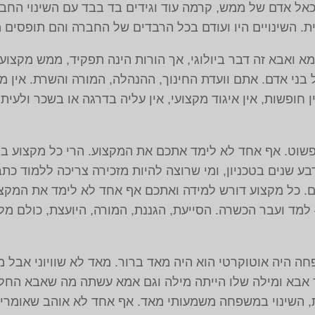
כאל אדם של ממש, קרמה עוד וגידים בד בבד עם השינוי החב
 השינויים היו ועודם בכל הרבדים של החברה והם תופסים 
אמא ואבא זה דבר ביולוגי, אך הורות הינה תפקיד, ממש מקצו
בני אדם. אתם וועדת החינוך, ההנהלה, המורה והשרת. אין מ
ין חופשות, אין איגוד מקצועי, אין עליה בדרגה או בשכר ולעי
שוט. אף אחד לא לימד אתכם את המקצוע. הרי כל מקצוע בו 
ע שנים בטכניון, ומי שרוצה להיות מזכירה צריכה ללמוד כתב
ם. כל מקצוע דורש למידה ואתכם אף אחד לא לימד את המקצו
למד ועבר הכשרה. הסייעת, הגננת, המורה, היועצת, כולם מל
היה אוטוקרטי הוא היה מאד ברור. מאד לא שוויוני אבל מא
אבא ומילה שלו הייתה מילה וגם אמא עשתה מה שאבא החליט
, השינוי במשפחה משמעותי מאד. אף אחד לא אוהב שאומרים 