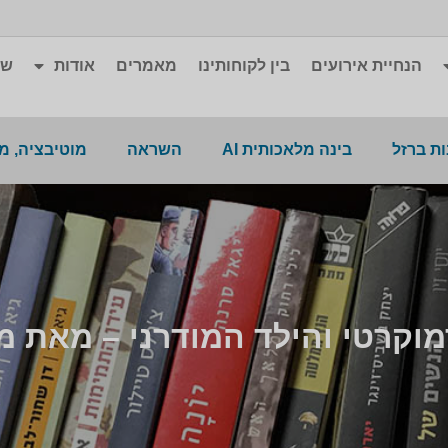
הנחיית אירועים
בין לקוחותינו
מאמרים
אודות
שא
ת ברזל
בינה מלאכותית AI
השראה
מוטיבציה, מ
וקרטי והילד המודרני – מאת מי