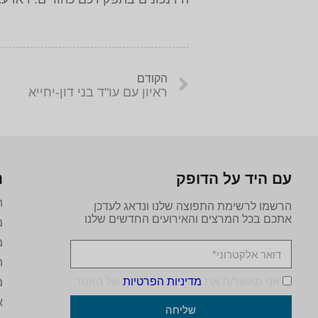
הקודם
ראיון עם עו"ד בני דון-יחייא
עם היד על הדופק
נ
ה
הרשמו לרשימת התפוצה שלנו ונדאג לעדכן
אתכם בכל המרצים והאירועים החדשים שלנו
מ
מ
ה
אני מאשר/ת את
מדיניות הפרטיות
של האתר
מ
א
שליחה