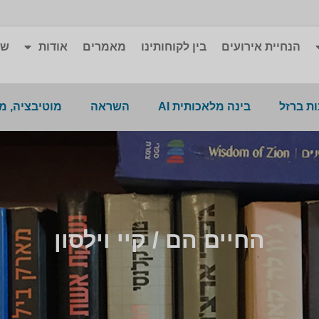
הנחיית אירועים
בין לקוחותינו
מאמרים
אודות
שא
ת ברזל
בינה מלאכותית AI
השראה
מוטיבציה, מ
החיים הם / קיי וילסון