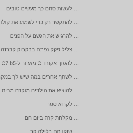
… לעשות סתם כך מעשים טובים
… להתקשר רק כדי לשמוע את קולו 
… להרגיש את הגשם על הפנים
… צליל פקק נפתח בבקבוק קברנה סו
… להפוך אקורד C מאז'ור ל-C7 b5
… לשתף אחרים במה שיש לך במקר
… להוציא את הילדים מוקדם מבית ה
… לקרוא ספר
… מקלחת קרה ביום חם
… שוקו חם בלילה קר