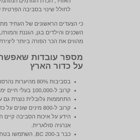
האוויר, הכרת הגורמים המזהמים
לחולל שינוי בסביבה הפרטית שלנ
כי הצעדים הראשונים של העתיד מתחי
השכנים והילדים בגן, הגננת והמורה
מהווים את הכר הפורה ביותר ליצירת
מספר עובדות שאפשר ל
על כדור הארץ
בסביבות 80% מהיערות נהרסו עקב בירוא היערות.
קרוב ל-100,000 בעלי חיים ימיים מתים מידי שנה מהאשפה שאנו זורקים שלא בפח האשפה.
התחממות גלובלית נוצרת גם על י
קרוב ל-800 מינים שונים על כדור הארץ נכחדו כבר.
אנרגיה סולארית.
כבר ב-200 BC, השתמשו בטחנות רוח בכדי לשאוב מים ולטחון תבואה.