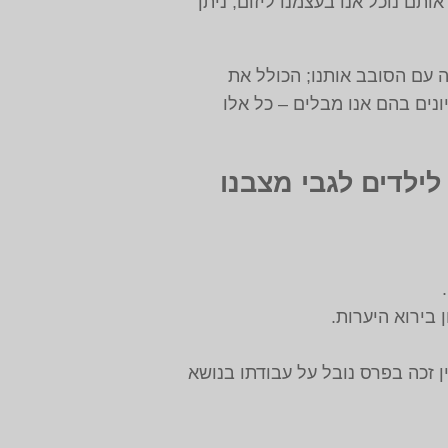
תם נוכל אנו בעצמנו ליזום, ניתן
 עם הסובב אותנו; הכולל את
נים בהם אנו מבלים – כל אלו
לדים לגבי מצבנו
 בירוא היערות.
 לוקח זמן ליישם – כבר ב-1921, אלברט איינשטיין זכה בפרס נובל על עבודתו בנושא