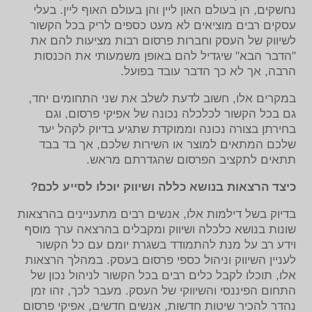
נחשקים, הן בעולם האון ליין והן בעולם האוף ליין. בעלי
עסקים רבים מוציאים לא מעט כספים לריק בכל הקשור
לשיווק של העסק וחברות פרסום רבות מציעות להם את
"הדבר הבא" שיגדיל להם באופן משמעותי את הכנסות
הרבה, אך לא כך הדבר עובד בפועל.
במקרים אלו, חשוב לדעת לשלב את שני התחומים יחד,
גם בכל הקשור לכלכלה נכונה של אפיקי פרסום, וגם
בחירתן בצורה נכונה וממוקדת שתגיע בדיוק לקהל יעד
שלכם המתאים למוצר או השירות שלכם, אך בד בבד
תתאים לתקציב הפרסום שהגדרתם מראש.
כיצד הרצאות בנושא כללה ושיווק יוכלו לסייע לכם?
בדיוק בשל דילמות אלו, אנשים רבים מתעניינים בהרצאות
שונות בנושא כלכלה ושיווק ומקבלים בהרצאה ערך מוסף
וידע רב על מנת להתמודד בשגרת יומם עם כל הקשור
לעניין השיווק וניהול כספי פרסום בעסק. במהלך הרצאות
אלו, תוכלו לקבל כלים רבים בכל הקשור לניהול נכון של
התחום הפיננסי והשיווקי של העסק. מעבר לכך, זהו זמן
נהדר להכיר שיטות חדשות, אנשים חדשים, אפיקי פרסום