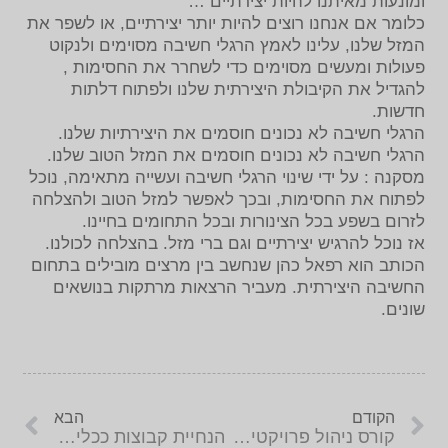
ומונעות מאיתנו להיות יצירתיים …
כלומר אם אנחנו רוצים להיות יותר יצירתיים, או לשפר את
המזל שלנו, עלינו לאמץ הרגלי חשיבה מסוימים ולנקוט
פעולות ומעשים מסוימים כדי לשחרר את החסימות ,
להגדיל את הקיבולת היצירתית שלנו ולפתוח דלתות
חדשות.
הרגלי חשיבה לא נכונים חוסמים את היצירתיות שלנו.
הרגלי חשיבה לא נכונים חוסמים את המזל הטוב שלנו.
מסקנה : על ידי שינוי הרגלי חשיבה ועשייה מתאימה, נוכל
לפתוח את החסימות, ובכך לאפשר למזל הטוב ולהצלחה
לזרום בשפע בכל הצינורות ובכל התחומים בחיינו.
אז נוכל להרגיש יצירתיים וגם ברי מזל. בהצלחה לכולנו.
הכותב הוא רפאל כהן שנחשב בין מרצים מובילים בתחום
החשיבה היצירתית. מעביר הרצאות מרתקות בנושאים
שונים.
הקודם
הבא
קורס ניהול פרויקטים – להוביל להצלחה
הנחיית קבוצות ככלי יעיל להעשרת העובדים ולהצלחת הארגון