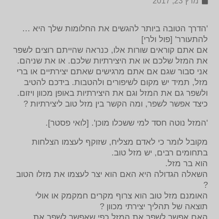
מרץ 23, 2017
'הדרך הטובה ביותר להגשים את החלומות שלך היא …
להתעורר' [פול ולרי]
אם אתם קוראים שורות אלו, כנראה שהייתם רוצים לשפר
את המזל שלכם או את היצירתיות שלכם. או את שניהם.
אני סבור שגם אם אתם מרגישים שאתם יצירתיים או ברי
מזל, תמיד יש מקום לשיפורים ולהטבות. בידכם להטיב
ולשפר גם את המזל וגם את היצירתיות באופן מכוון ויזום.
כיצד אפשר לשפר, ומה הקשר בין מזל טוב ליצירתיות ?
'המזל נוטה חסד למי ששכלו מוכן'. [לואי פסטר].
מקובל לומר כי לאדם מצליח, שזוקף לעצמו הצלחות
בתחומים רבים, יש מזל טוב.
הוא בר מזל.
השאלה הגדולה היא האם הוא יצר לעצמו את מזלו הטוב
?
האומנם מזל טוב הוא צרוף מקרים חמקמק או אולי
תוצאה של תהליך יצירתי מכוון ?
האם אפשר לשפר את המזל כפי שאפשר לשפר את