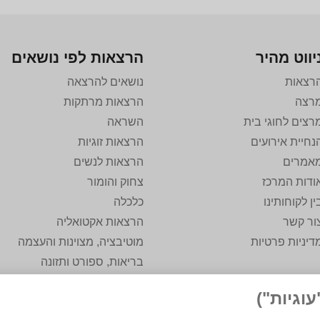
יווט מהיר
הרצאות לפי נושאים
רצאות
נושאים להרצאה
רצה
הרצאות מרתקות
רצים לחוגי בית
השראה
נחיית אירועים
הרצאות זוגיות
אמרים
הרצאות לנשים
ודות המרכז
צחוק והומור
ין לקוחותינו
כלכלה
ור קשר
הרצאות אקטואליה
דיניות פרטיות
מוטיבציה, מצוינות והעצמה
בריאות, ספורט ותזונה