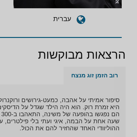
עברית
הרצאות מבוקשות
רוב הזמן זוג מנצח
סיפור אמיתי על אהבה, כמעט-גירושים ורוקנרול (עם 3 שירים 
היא זמרת רוק. הוא היה הילד שגדל על הדיסקי
הם נפגשו בהופעה של משינה, התאהבו ב-300 קמ"ש, נכנסו להיריון, התחתנו במהירות הבזק – וכמעט הרסו הכול.
שעה אחת על הבמה, איגי ועתי בלי פילטרים, ע
ההוליוודי האחד שהחזיר להם את הכול.