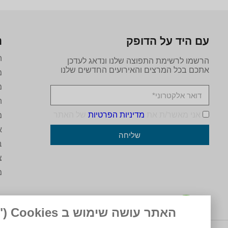
עם היד על הדופק
נ
ה
הרשמו לרשימת התפוצה שלנו ונדאג לעדכן
אתכם בכל המרצים והאירועים החדשים שלנו
מ
מ
ה
אני מאשר/ת את
מדיניות הפרטיות
של האתר
מ
א
שליחה
ב
צ
מ
האתר עושה שימוש ב Cookies ("עוגיות")