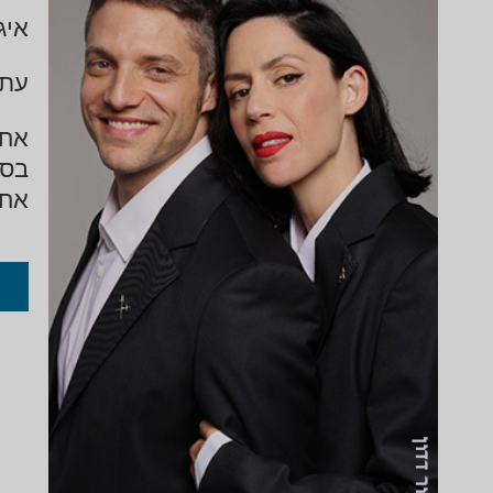
איג
עתי
אחר
בסח
אחת