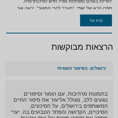
יהודיות בעולם ומפתחת מודל חדש לפילנתרופיה.
ספרו הבא של
יערי
, "מעבר להרי החושך", יראה אור
בפברואר 2015, והוא חושף באופן בלעדי את מה שקורה
קרא עוד
מאחורי הקלעים בירושלים ומה הביא למשבר הנוכחי
בעיר.
ל
יערי
תואר ראשון בפילוסופיה והיסטוריה מהאוניברסיטה
העברית, ותואר שני במינהל ציבורי מאוניברסיטת
הרצאות מבוקשות
הרווארד.
ירושלים- הסיפור האמיתי
בתמונות מרהיבות, עם הומור וסיפורים
נוגעים ללב, מגולל אליעזר את סיפור החיים
המשותפים בירושלים, על הסיכונים,
הסיכויים, הקדושה והפחד הטבועים בה. יערי
מספר את סיפורו מזווית של שתי שכונות –