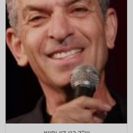
עו"ד בני דון-יחייא