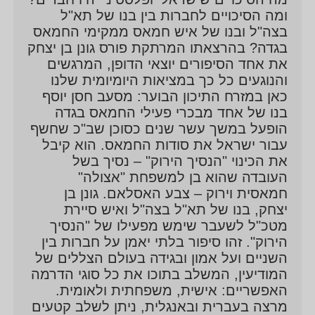
ומה הסיכויים לחברות בין בנו של תא"ל
לסוכן לטובת ישראל (שעבד קרוב לעשר שנים בשירות
בצה"ל ובנו של איש חמאס ממקימי החמאס
הבטחון הכללי) וסופו בחברות מיוחדת בין השניים.
בגדה? בהרצאתו המרתקת פורס גונן בן יצחק
בעקבות קשר מיוחד זה שנוצר במהלך ההפעלה וגם לאחר
את אחד הסיפורים יוצאי הדופן, המרגשים
ששניהם עזבו את השב"כ, הופק הסרט התיעודי זוכה פרס
והנוגעים כל כך במציאות היומיומית שלנו
חביב הקהל בפסטיבל הסרטים היוקרתי סאנדאנס וכן פרס
כאן במזרח התיכון הבוער: מסעב חסן יוסף
חביב הקהל בפסטיבל מוסקבה "הנסיך הירוק" בבימויו של
בנו של אחד מבכרי פעילי החמאס בגדה
הופעל במשך עשר שנים כסוכן שב"כ שחשף
נדב שירמן. אחרי שהסיפור התגלה, עזב הפלסטיני לחו"ל
עבור ישראל את סודות החמאס. הוא קיבל
מחשש לחייו אך עם זאת זכה למשפחה חדשה.
את הכינוי "הנסיך הירוק" – נסיך בשל
העובדה שהוא בן למשפחת "אצולה"
חמאסית וירוק – צבע האסלאם. גונן בן
יצחק, בנו של תא"ל בצה"ל ואיש סיירת
מטכ"ל לשעבר שימש מפעילו של "הנסיך
הירוק". זהו סיפור בלתי יאמן על חברות בין
השניים ועל אמון ובגידה בעולם הצללים של
המודיעין, המשלב בתוכו את כל סוגי הדרמה
האפשריים: אישית, משפחתית ולאומית.
מרצה בעברית ובאנגלית, ניתן לשלב קטעים