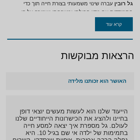
גל רובין
עברה שינוי משמעותי בצורת חייה תוך כדי
התמודדות עם נידוי קהילתי ומשפחתי ושמירה על קן
המשפחה. תחביבים: רוכבת אופנועים מקצועית, גולשת
קרא עוד
גלים ואקסטרים בפרט. כיום חתומה בסוכנות יולי, קוטפת
קמפיינים וסוללת את דרכה תוך כדי הכוונת נשים וגם
גברים בהשקפת העולם שלה ע״י הרשתות החברתיות
הרצאות מבוקשות
ובניית קהילה משלה.
האושר הוא זכותנו מלידה
הייעוד שלנו הוא לעשות מעשים יוצאי דופן
בחיינו ולהציג את הכישרונות הייחודיים שלנו
לעולם. גל מספרת איך יצאה למסע חייה
בתמימות של ילדה אי שם בגיל 10. היא
נחלה הרבה אכזבות, ציפיות שנסדקו. קשרים