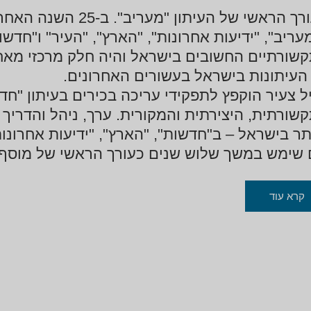
העורך הראשי של העיתו
עריב", "ידיעות אחרונות", "הארץ", "העיר" ו"חד
שורתיים החשובים בישראל והיה חלק מרכזי מא
העיתונות בישראל בעשורים האחרונים.
ל צעיר הוקפץ לתפקידי עריכה בכירים בעיתון "ח
שורתית, היצירתית והמקורית. ערך, ניהל והדריך
תר בישראל – ב"חדשות", "הארץ", "ידיעות אחרונות
שימש במשך שלוש שנים כעורך הראשי של מוסף ה
צאותיו באות לידי ביטוי אבחנותיו המקוריות והבי
קרא עוד
וויות שצבר. כל זאת תוך כדי סיפורים ואנקדוט
ראלית, הרחק מעין הציבור. הוא מאתגר את הקה
פן בו הוא צורך את אמצעי התקשורת.