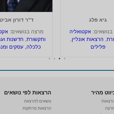
גיא פלג
ד"ר דורון אביט
בנושאים:
אקטואליה
מרצה בנושאים:
אקטו
רת
,
הרצאות אונליין
,
ותקשורת
,
חדשנות ועת
פלילים
כלכלה, עסקים ומנה
יווט מהיר
הרצאות לפי נושאים
רצאות
נושאים להרצאה
רצה
הרצאות מרתקות