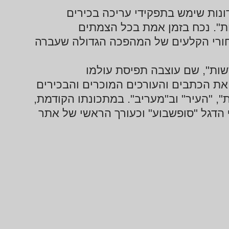
ן "מעריב". ב-25 השנה האחרונות שימש בתפקידי עריכה בכירים
שות". נכח בזמן אמת בכל הצמתים
חורי הקלעים של המהפכה הגדולה שעברה
דשות", שם עוצבה תפיסת עולמו
 את הכתבים והעורכים המוכרים והבכירים
", "העיר" וב"מעריב". במתכונתו הקודמת,
דגל "סופשבוע" וכעורך הראשי של אתר
קורתיות על עולם התקשורת, ניסיונו הרב
ות על המתרחש במסדרונות התקשורת
ל בהרצאתו וגורם לו לחשב מחדש את