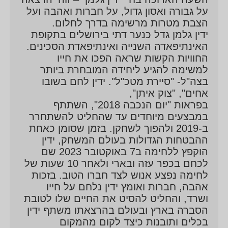
על גבורה ואסון גדול, על חברות ואהבה ועל
הצבת מטרות מרשימה בדרך לחלום.
ידין גלמן גדל כנער דתי בירושלים בתקופת
האינתיפאדה השנייה ואינתיפאדת הסכינים.
החוויות הקשות שראה הפכו את חייו
למשימה להגיע ליחידה המובחרת ביותר
בצה"ל- "סיירת מטכ"ל". ידין לחם בשובו
אחים", "צוק איתן",
בפראות "יום הנכבה 2018", השתתף
במבצעים מיוחדים עד שהחליט להשתחרר
ב-2019 ולהפוך לשחקן. בזמן שסומן כאחת
ההבטחות הגדולות בעולם המשחק, ידין
הוקפץ ללחימה ב7 באוקטובר 2023 שם
לכחם בכפר עזה ובארי ולאחר 10 שעות של
לחימה נפצע אנוש לצד חברו הטוב. בזכות
אהבה, חברות ואומץ ידין נלחם על חייו
ושרד, והחליט להסיט את החיים שלו לטובת
הסברה בארץ ובעולם בהרצאתו משתף ידין
בכלים ותובנות כיצד לקום מהמקום