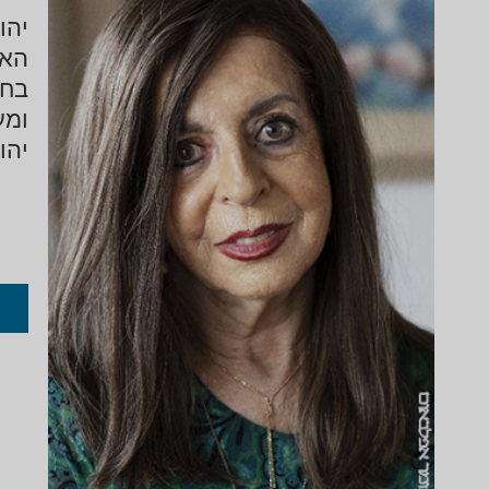
יהו
האח
בחי
ומע
יהו