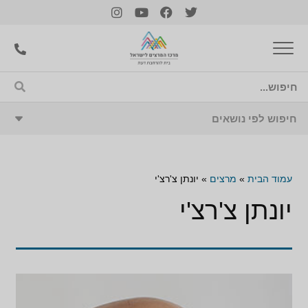
עמוד הבית
»
מרצים
»
יונתן צ'רצ'י
יונתן צ'רצ'י