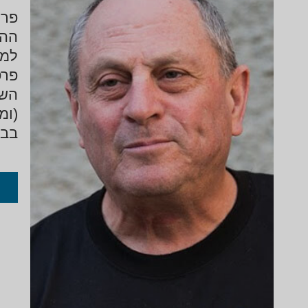
פרו
ההח
למה
פרס
בבי