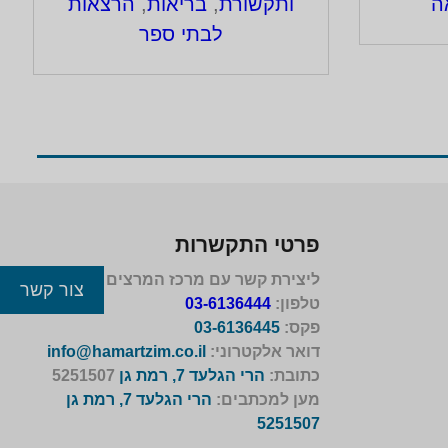
קשורת
,
בריאות, ספורט
ותקשורת
ותזונה
פרטי התקשרות
ליצירת קשר עם מרכז המרצים לישראל
צור קשר
טלפון:
03-6136444
פקס:
03-6136445
דואר אלקטרוני:
info@hamartzim.co.il
כתובת:
הרי הגלעד 7, רמת גן
5251507
מען למכתבים:
הרי הגלעד 7, רמת גן
5251507