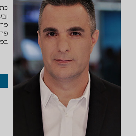
ובש
פרש
פרש
בפל