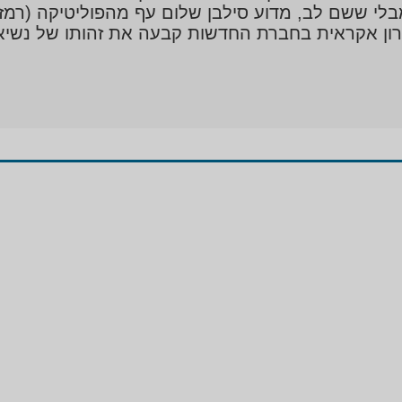
ל ראש העיר צמח ב-120 מטרים מבלי ששם לב, מדוע סילבן שלום עף מה
רון אקראית בחברת החדשות קבעה את זהותו של נשיא