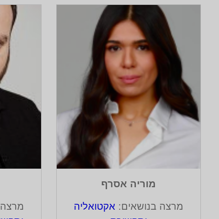
ופנהיימר
רן בוקר
ים:
אקטואליה
מרצה בנושאים:
אקטואליה