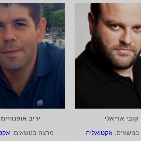
נועה לביא
מרצה בנושאים:
אקטואליה
מר