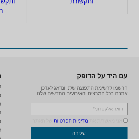
ת
,
השראה
ותקשורת
,
בריאות
,
הרצאות
לבתי ספר
עם היד על הדופק
נ
ה
הרשמו לרשימת התפוצה שלנו ונדאג לעדכן
אתכם בכל המרצים והאירועים החדשים שלנו
מ
מ
ה
אני מאשר/ת את
מדיניות הפרטיות
של האתר
מ
א
שליחה
ב