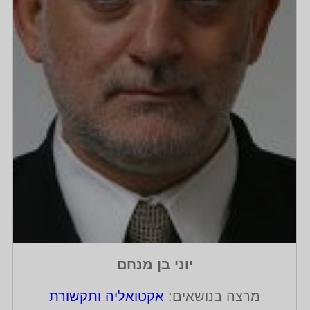
 מנחם
עינת פי
טואליה ותקשורת
מרצה בנושאים:
אקט