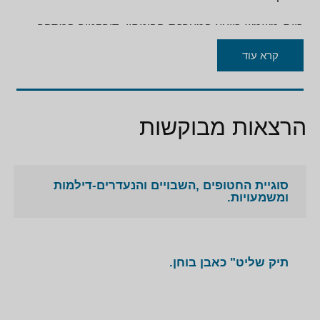
כיום משמש כיועץ במערכת הביטחון ,דירקטור במספר
חברות עסקיות, ומתנדב בועד המנהל של בית השנטי.
קרא עוד
בעל הפודקאסט הביטחוני בשיתוף עם ״ישראל
היום״-בסיווג גבוה.
הרצאות מבוקשות
סוגיית החטופים ,השבויים והנעדרים-דילמות
ומשמעויות.
תיק שליט" כאבן בוחן.