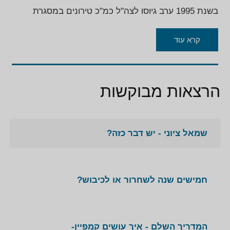
בשנת 1995 ערב גיוסו לצה"ל כמ"כ טירונים במסגרת
הנח"ל, זכה יריב להוקרה מיוחדת מצד ראש הממשלה רבין
על פעילותו במרוצת השנים. לעצרת בה נרצח רבין, הגיע
קרא עוד
אופנהיימר כחייל בחופשה.
לאחר שחרורו מצה"ל יריב אופנהיימר חזר לפעילות
הרצאות מבוקשות
פוליטית וכיהן 4 שנים כמנהל אגף הנוער במפלגת
העבודה. הוא בעל תואר ראשון במשפטים ותואר שני
במדיניות ציבורית מאוניברסיטת תל אביב.
שמאל ציוני - יש דבר כזה?
בשנת 2002 התמנה אופנהיימר לכהן כדובר תנועת שלום
עכשיו, לאחר שנה וחצי קודם אופנהיימר לתפקיד מזכ"ל
התנועה, תפקיד אותו מילא במשך 13 שנים ועד לאחרונה.
חמישים שנה לשחרור או לכיבוש?
במסגרת התפקיד הוא ארגן מאות הפגנות ואירועים
ציבוריים, הוביל מסעות פרסום והסברה, יזם מהלכים
פוליטיים ומשפטיים, הופיע בפני אלפי בני נוער וסטודנטים
ונפגש עם מנהיגים בארץ ובחו"ל.
המדריך השלם - איך עושים קמפיין-