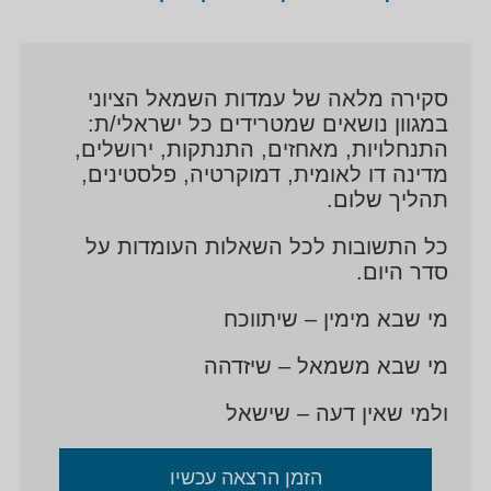
בנוסף אופנהיימר פרסם מאות מאמרים בעברית
ובאנגלית, והפך לאחד הקולות הבולטים ביותר של
השמאל הציוני. במסגרת הפעילות היום יומית מול ועם
סקירה מלאה של עמדות השמאל הציוני
אמצעי התקשורת, צבר אופנהיימר ניסיון עשיר בדוברות
במגוון נושאים שמטרידים כל ישראלי/ת:
התנחלויות, מאחזים, התנתקות, ירושלים,
ובהסברה, ובשנים האחרונות ידע לנצל את הרשתות
מדינה דו לאומית, דמוקרטיה, פלסטינים,
החברתיות ואמצעי המדיה החדשה כדי להעביר את מסרו.
תהליך שלום.
לאורך כל התקופה עסק גם בגיוס תרומות ומשאבים וקיים
קשר הדוק עם קהילות יהודיות בחו"ל.
כל התשובות לכל השאלות העומדות על
סדר היום.
אופנהיימר הוא מרואיין מבוקש בנושאים שעל סדר היום,
מי שבא מימין – שיתווכח
ומופיע כפרשן קבוע בתוכניות רדיו וטלוויזיה בארץ ובעולם,
לעמודי הפייסבוק והטוויטר שלו יש עשרות אלפי עוקבים.
מי שבא משמאל – שיזדהה
במשך עשרים השנה האחרונות, מקפיד יריב להמשיך
ולמי שאין דעה – שישאל
ולבצע שירות מילואים בשטחים.
הזמן הרצאה עכשיו